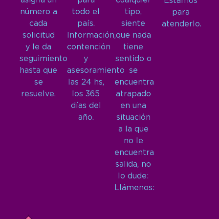
asigna un
para
cualquier
Estamos
número a
todo el
tipo,
para
cada
país.
siente
atenderlo.
solicitud
Información,
que nada
y le da
contención
tiene
seguimiento
y
sentido o
hasta que
asesoramiento
se
se
las 24 hs,
encuentra
resuelve.
los 365
atrapado
días del
en una
año.
situación
a la que
no le
encuentra
salida, no
lo dude:
Llámenos: