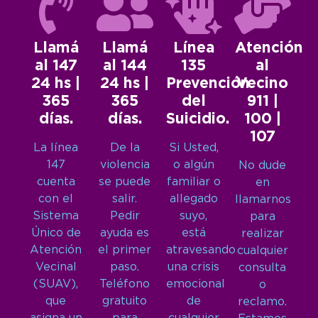
Llamá
Llamá
Línea
Atención
al 147
al 144
135
al
24 hs |
24 hs |
Prevención
Vecino
365
365
del
911 |
días.
días.
Suicidio.
100 |
107
La línea
De la
Si Usted,
147
violencia
o algún
No dude
cuenta
se puede
familiar o
en
con el
salir.
allegado
llamarnos
Sistema
Pedir
suyo,
para
Único de
ayuda es
está
realizar
Atención
el primer
atravesando
cualquier
Vecinal
paso.
una crisis
consulta
(SUAV),
Teléfono
emocional
o
que
gratuito
de
reclamo.