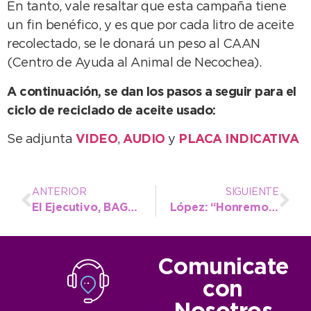
En tanto, vale resaltar que esta campaña tiene
audio
un fin benéfico, y es que por cada litro de aceite
recolectado, se le donará un peso al CAAN
(Centro de Ayuda al Animal de Necochea).
A continuación, se dan los pasos a seguir para el
ciclo de reciclado de aceite usado:
Se adjunta
VIDEO
,
AUDIO
y
PLACA INDICATIVA
ANTERIOR
SIGUIENTE
El Ejecutivo, BAGSA y vecinos de Claraz, todos juntos por la obra de gas natural
López: “Honremos la libertad y no permitamos que desde afuera nos vengan a controlar”
Comunicate
con