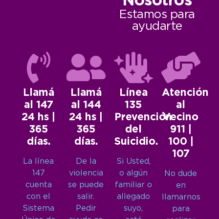
Nosotros
Estamos para
ayudarte
Llamá
Llamá
Línea
Atención
al 147
al 144
135
al
24 hs |
24 hs |
Prevención
Vecino
365
365
del
911 |
días.
días.
Suicidio.
100 |
107
La línea
De la
Si Usted,
147
violencia
o algún
No dude
cuenta
se puede
familiar o
en
con el
salir.
allegado
llamarnos
Sistema
Pedir
suyo,
para