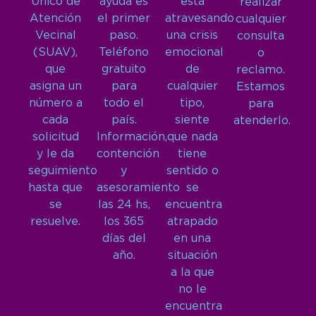
Único de
ayuda es
está
realizar
Atención
el primer
atravesando
cualquier
Vecinal
paso.
una crisis
consulta
(SUAV),
Teléfono
emocional
o
que
gratuito
de
reclamo.
asigna un
para
cualquier
Estamos
número a
todo el
tipo,
para
cada
país.
siente
atenderlo.
solicitud
Información,
que nada
y le da
contención
tiene
seguimiento
y
sentido o
hasta que
asesoramiento
se
se
las 24 hs,
encuentra
resuelve.
los 365
atrapado
días del
en una
año.
situación
a la que
no le
encuentra