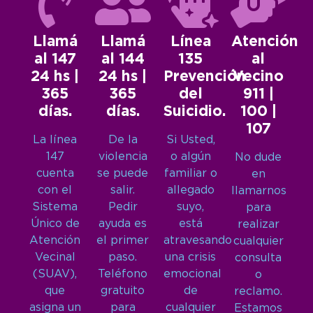
Llamá
Llamá
Línea
Atención
al 147
al 144
135
al
24 hs |
24 hs |
Prevención
Vecino
365
365
del
911 |
días.
días.
Suicidio.
100 |
107
La línea
De la
Si Usted,
147
violencia
o algún
No dude
cuenta
se puede
familiar o
en
con el
salir.
allegado
llamarnos
Sistema
Pedir
suyo,
para
Único de
ayuda es
está
realizar
Atención
el primer
atravesando
cualquier
Vecinal
paso.
una crisis
consulta
(SUAV),
Teléfono
emocional
o
que
gratuito
de
reclamo.
asigna un
para
cualquier
Estamos