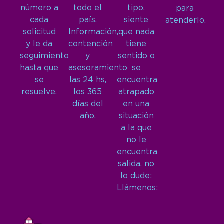
número a
todo el
tipo,
para
cada
país.
siente
atenderlo.
solicitud
Información,
que nada
y le da
contención
tiene
seguimiento
y
sentido o
hasta que
asesoramiento
se
se
las 24 hs,
encuentra
resuelve.
los 365
atrapado
días del
en una
año.
situación
a la que
no le
encuentra
salida, no
lo dude:
Llámenos: