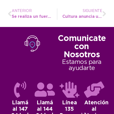
ANTERIOR
SIGUIENTE
Se realiza un fuerte operativo de bacheo en el microcentro de Necochea
Cultura anuncia un concierto lírico de la soprano Johanna Padula junto a la pianista Tamara Benítez
Comunicate
con
Nosotros
Estamos para
ayudarte
Llamá
Llamá
Línea
Atención
al 147
al 144
135
al