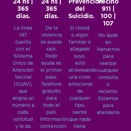
24 hs |
24 hs |
Prevención
Vecino
365
365
del
911 |
días.
días.
Suicidio.
100 |
107
La línea
De la
Si Usted,
147
violencia
o algún
No dude
cuenta
se puede
familiar o
en
con el
salir.
allegado
llamarnos
Sistema
Pedir
suyo,
para
Único de
ayuda es
está
realizar
Atención
el primer
atravesando
cualquier
Vecinal
paso.
una crisis
consulta
(SUAV),
Teléfono
emocional
o
que
gratuito
de
reclamo.
asigna un
para
cualquier
Estamos
número a
todo el
tipo,
para
cada
país.
siente
atenderlo.
solicitud
Información,
que nada
y le da
contención
tiene