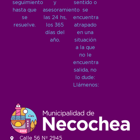
seguimiento
y
sentido o
hasta que
asesoramiento
se
se
las 24 hs,
encuentra
resuelve.
los 365
atrapado
días del
en una
año.
situación
a la que
no le
encuentra
salida, no
lo dude:
Llámenos:
Calle 56 Nº 2945