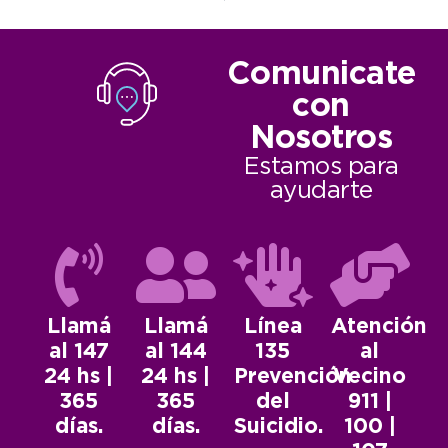
Comunicate
con
Nosotros
Estamos para
ayudarte
Llamá
Llamá
Línea
Atención
al 147
al 144
135
al
24 hs |
24 hs |
Prevención
Vecino
365
365
del
911 |
días.
días.
Suicidio.
100 |