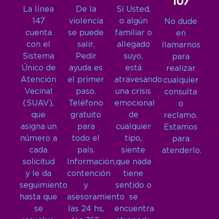
107
La línea
De la
Si Usted,
147
violencia
o algún
No dude
cuenta
se puede
familiar o
en
con el
salir.
allegado
llamarnos
Sistema
Pedir
suyo,
para
Único de
ayuda es
está
realizar
Atención
el primer
atravesando
cualquier
Vecinal
paso.
una crisis
consulta
(SUAV),
Teléfono
emocional
o
que
gratuito
de
reclamo.
asigna un
para
cualquier
Estamos
número a
todo el
tipo,
para
cada
país.
siente
atenderlo.
solicitud
Información,
que nada
y le da
contención
tiene
seguimiento
y
sentido o
hasta que
asesoramiento
se
se
las 24 hs,
encuentra