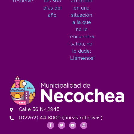
resuelve.
los 365
atrapado
días del
en una
año.
situación
a la que
no le
encuentra
salida, no
lo dude:
Llámenos:
Calle 56 Nº 2945
(02262) 44 8000 (lineas rotativas)