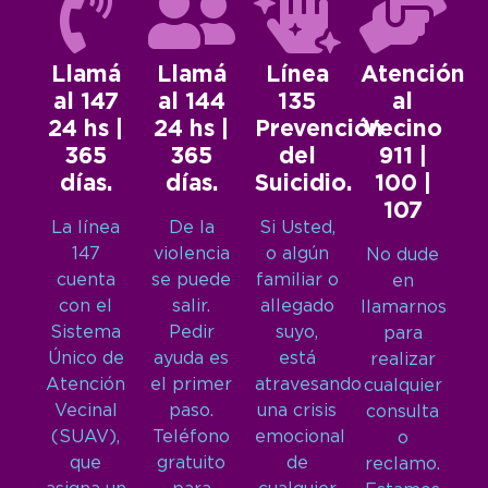
Llamá
Llamá
Línea
Atención
al 147
al 144
135
al
24 hs |
24 hs |
Prevención
Vecino
365
365
del
911 |
días.
días.
Suicidio.
100 |
107
La línea
De la
Si Usted,
147
violencia
o algún
No dude
cuenta
se puede
familiar o
en
con el
salir.
allegado
llamarnos
Sistema
Pedir
suyo,
para
Único de
ayuda es
está
realizar
Atención
el primer
atravesando
cualquier
Vecinal
paso.
una crisis
consulta
(SUAV),
Teléfono
emocional
o
que
gratuito
de
reclamo.