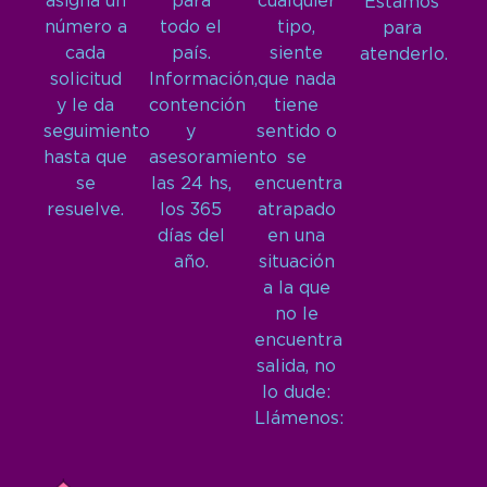
asigna un
para
cualquier
Estamos
número a
todo el
tipo,
para
cada
país.
siente
atenderlo.
solicitud
Información,
que nada
y le da
contención
tiene
seguimiento
y
sentido o
hasta que
asesoramiento
se
se
las 24 hs,
encuentra
resuelve.
los 365
atrapado
días del
en una
año.
situación
a la que
no le
encuentra
salida, no
lo dude:
Llámenos: