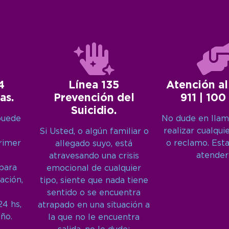
4
Línea 135
Atención al
as.
Prevención del
911 | 100
Suicidio.
puede
No dude en llam
realizar cualqui
Si Usted, o algún familiar o
primer
o reclamo. Est
allegado suyo, está
atender
atravesando una crisis
 para
emocional de cualquier
ación,
tipo, siente que nada tiene
sentido o se encuentra
24 hs,
atrapado en una situación a
año.
la que no le encuentra