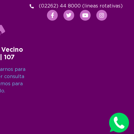
(02262) 44 8000 (lineas rotativas)
 Vecino
 | 107
arnos para
er consulta
amos para
lo.