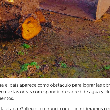
a el país aparece como obstáculo para lograr las obr
jecutar las obras correspondientes a red de agua y 
ientos.
ada etapa, Gallegos pronunció que “consideramos pe