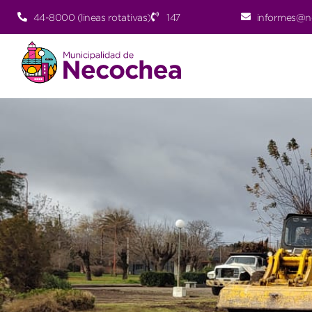
44-8000 (lineas rotativas)
147
informes@n