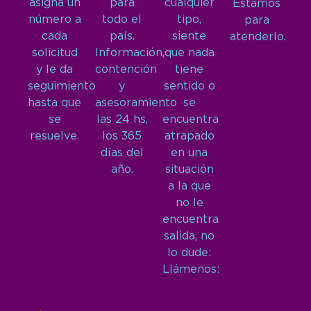
asigna un
para
cualquier
Estamos
número a
todo el
tipo,
para
cada
país.
siente
atenderlo.
solicitud
Información,
que nada
y le da
contención
tiene
seguimiento
y
sentido o
hasta que
asesoramiento
se
se
las 24 hs,
encuentra
resuelve.
los 365
atrapado
días del
en una
año.
situación
a la que
no le
encuentra
salida, no
lo dude:
Llámenos: