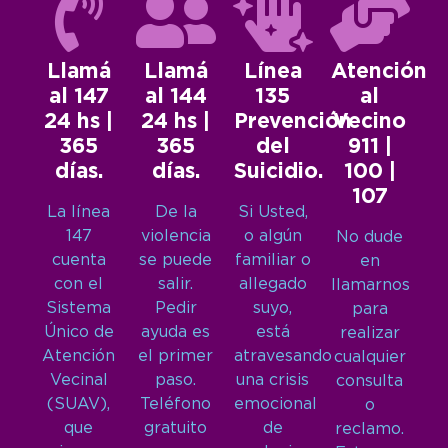
Llamá
Llamá
Línea
Atención
al 147
al 144
135
al
24 hs |
24 hs |
Prevención
Vecino
365
365
del
911 |
días.
días.
Suicidio.
100 |
107
La línea
De la
Si Usted,
147
violencia
o algún
No dude
cuenta
se puede
familiar o
en
con el
salir.
allegado
llamarnos
Sistema
Pedir
suyo,
para
Único de
ayuda es
está
realizar
Atención
el primer
atravesando
cualquier
Vecinal
paso.
una crisis
consulta
(SUAV),
Teléfono
emocional
o
que
gratuito
de
reclamo.