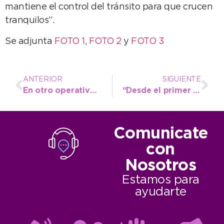
mantiene el control del tránsito para que crucen
tranquilos”.
Se adjunta
FOTO 1
,
FOTO 2
y
FOTO 3
ANTERIOR
SIGUIENTE
En otro operativo, se secuestraron 19 vehículos
“Desde el primer día remarcamos cotidianamente nuestra relación con la provincia”
Comunicate
con
Nosotros
Estamos para
ayudarte