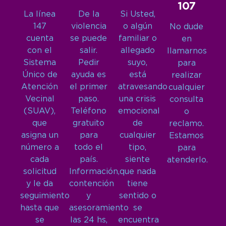
107
La línea
De la
Si Usted,
147
violencia
o algún
No dude
cuenta
se puede
familiar o
en
con el
salir.
allegado
llamarnos
Sistema
Pedir
suyo,
para
Único de
ayuda es
está
realizar
Atención
el primer
atravesando
cualquier
Vecinal
paso.
una crisis
consulta
(SUAV),
Teléfono
emocional
o
que
gratuito
de
reclamo.
asigna un
para
cualquier
Estamos
número a
todo el
tipo,
para
cada
país.
siente
atenderlo.
solicitud
Información,
que nada
y le da
contención
tiene
seguimiento
y
sentido o
hasta que
asesoramiento
se
se
las 24 hs,
encuentra