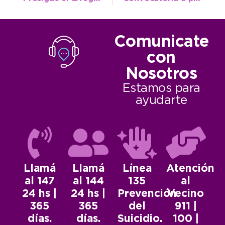
Comunicate
con
Nosotros
Estamos para
ayudarte
Llamá
Llamá
Línea
Atención
al 147
al 144
135
al
24 hs |
24 hs |
Prevención
Vecino
365
365
del
911 |
días.
días.
Suicidio.
100 |