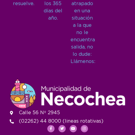
resuelve.
los 365
atrapado
días del
en una
año.
situación
a la que
no le
encuentra
salida, no
lo dude:
Llámenos:
Calle 56 Nº 2945
(02262) 44 8000 (lineas rotativas)