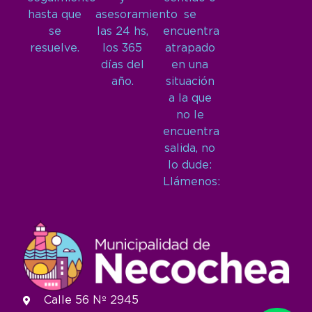
hasta que
asesoramiento
se
se
las 24 hs,
encuentra
resuelve.
los 365
atrapado
días del
en una
año.
situación
a la que
no le
encuentra
salida, no
lo dude:
Llámenos:
Calle 56 Nº 2945