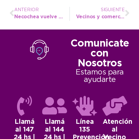
ANTERIOR
SIGUIENTE
Necochea vuelve a liderar el índice de transparencia Fiscal Municipal
Vecinos y comerciantes de barrios aledaños al Polideportivo evacuaron dudas sobre el recital de La Renga
Comunicate
con
Nosotros
Estamos para
ayudarte
Llamá
Llamá
Línea
Atención
al 147
al 144
135
al
24 hs |
24 hs |
Prevención
Vecino