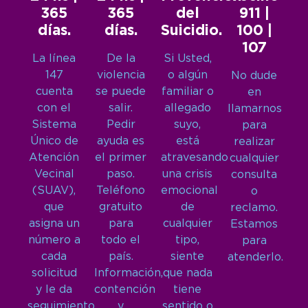
365
365
del
911 |
días.
días.
Suicidio.
100 |
107
La línea
De la
Si Usted,
147
violencia
o algún
No dude
cuenta
se puede
familiar o
en
con el
salir.
allegado
llamarnos
Sistema
Pedir
suyo,
para
Único de
ayuda es
está
realizar
Atención
el primer
atravesando
cualquier
Vecinal
paso.
una crisis
consulta
(SUAV),
Teléfono
emocional
o
que
gratuito
de
reclamo.
asigna un
para
cualquier
Estamos
número a
todo el
tipo,
para
cada
país.
siente
atenderlo.
solicitud
Información,
que nada
y le da
contención
tiene
seguimiento
y
sentido o