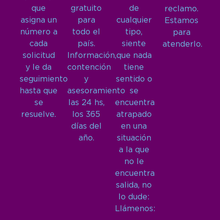
que
gratuito
de
reclamo.
asigna un
para
cualquier
Estamos
número a
todo el
tipo,
para
cada
país.
siente
atenderlo.
solicitud
Información,
que nada
y le da
contención
tiene
seguimiento
y
sentido o
hasta que
asesoramiento
se
se
las 24 hs,
encuentra
resuelve.
los 365
atrapado
días del
en una
año.
situación
a la que
no le
encuentra
salida, no
lo dude:
Llámenos: