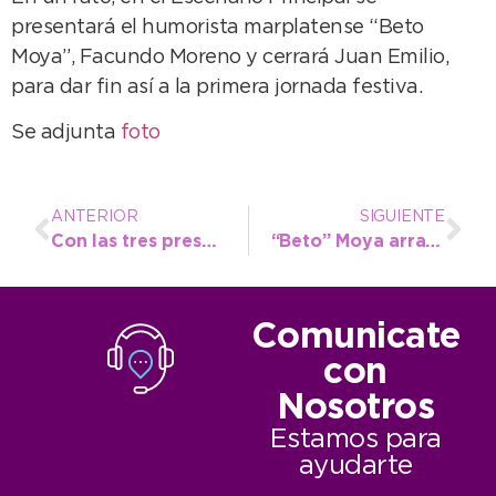
presentará el humorista marplatense “Beto
Moya”, Facundo Moreno y cerrará Juan Emilio,
para dar fin así a la primera jornada festiva.
Se adjunta
foto
ANTERIOR
SIGUIENTE
Con las tres preseas del jueves Necochea culminó 23º en el medallero de los Bonaerenses
“Beto” Moya arrancó las primeras carcajadas en el cumpleaños de Necochea
Comunicate
con
Nosotros
Estamos para
ayudarte