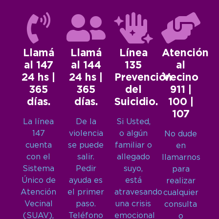
Llamá
Llamá
Línea
Atención
al 147
al 144
135
al
24 hs |
24 hs |
Prevención
Vecino
365
365
del
911 |
días.
días.
Suicidio.
100 |
107
La línea
De la
Si Usted,
147
violencia
o algún
No dude
cuenta
se puede
familiar o
en
con el
salir.
allegado
llamarnos
Sistema
Pedir
suyo,
para
Único de
ayuda es
está
realizar
Atención
el primer
atravesando
cualquier
Vecinal
paso.
una crisis
consulta
(SUAV),
Teléfono
emocional
o