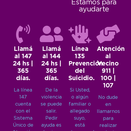
Estamos para
ayudarte
Llamá
Llamá
Línea
Atención
al 147
al 144
135
al
24 hs |
24 hs |
Prevención
Vecino
365
365
del
911 |
días.
días.
Suicidio.
100 |
107
La línea
De la
Si Usted,
147
violencia
o algún
No dude
cuenta
se puede
familiar o
en
con el
salir.
allegado
llamarnos
Sistema
Pedir
suyo,
para
Único de
ayuda es
está
realizar