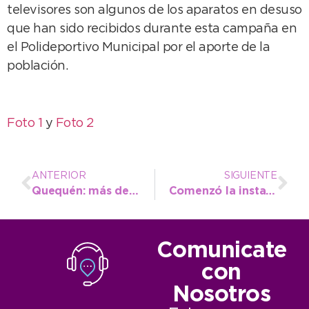
televisores son algunos de los aparatos en desuso
que han sido recibidos durante esta campaña en
el Polideportivo Municipal por el aporte de la
población.
Foto 1
y
Foto 2
ANTERIOR
SIGUIENTE
Quequén: más de 250 jóvenes disfrutaron de un sábado distinto
Comenzó la instalación eléctrica en la 554 y López se acercó para ver su avance
Comunicate
con
Nosotros