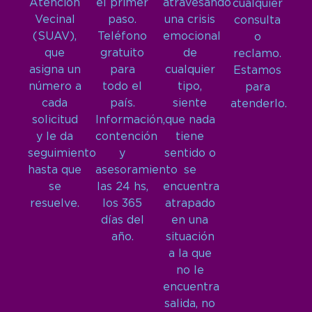
Atención
el primer
atravesando
cualquier
Vecinal
paso.
una crisis
consulta
(SUAV),
Teléfono
emocional
o
que
gratuito
de
reclamo.
asigna un
para
cualquier
Estamos
número a
todo el
tipo,
para
cada
país.
siente
atenderlo.
solicitud
Información,
que nada
y le da
contención
tiene
seguimiento
y
sentido o
hasta que
asesoramiento
se
se
las 24 hs,
encuentra
resuelve.
los 365
atrapado
días del
en una
año.
situación
a la que
no le
encuentra
salida, no