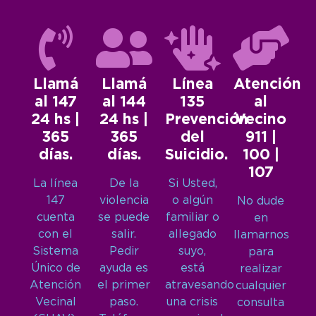
Llamá
Llamá
Línea
Atención
al 147
al 144
135
al
24 hs |
24 hs |
Prevención
Vecino
365
365
del
911 |
días.
días.
Suicidio.
100 |
107
La línea
De la
Si Usted,
147
violencia
o algún
No dude
cuenta
se puede
familiar o
en
con el
salir.
allegado
llamarnos
Sistema
Pedir
suyo,
para
Único de
ayuda es
está
realizar
Atención
el primer
atravesando
cualquier
Vecinal
paso.
una crisis
consulta