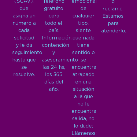
(SUAV),
Teléfono
emocional
o
que
gratuito
de
reclamo.
asigna un
para
cualquier
Estamos
número a
todo el
tipo,
para
cada
país.
siente
atenderlo.
solicitud
Información,
que nada
y le da
contención
tiene
seguimiento
y
sentido o
hasta que
asesoramiento
se
se
las 24 hs,
encuentra
resuelve.
los 365
atrapado
días del
en una
año.
situación
a la que
no le
encuentra
salida, no
lo dude:
Llámenos: