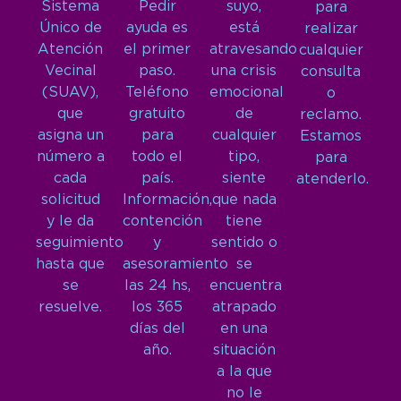
Sistema
Pedir
suyo,
para
Único de
ayuda es
está
realizar
Atención
el primer
atravesando
cualquier
Vecinal
paso.
una crisis
consulta
(SUAV),
Teléfono
emocional
o
que
gratuito
de
reclamo.
asigna un
para
cualquier
Estamos
número a
todo el
tipo,
para
cada
país.
siente
atenderlo.
solicitud
Información,
que nada
y le da
contención
tiene
seguimiento
y
sentido o
hasta que
asesoramiento
se
se
las 24 hs,
encuentra
resuelve.
los 365
atrapado
días del
en una
año.
situación
a la que
no le