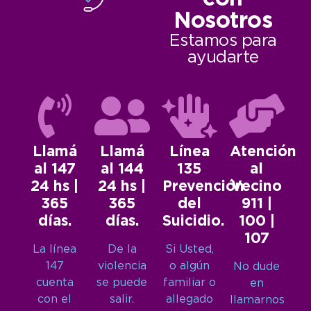
Nosotros
Estamos para
ayudarte
Llamá
Llamá
Línea
Atención
al 147
al 144
135
al
24 hs |
24 hs |
Prevención
Vecino
365
365
del
911 |
días.
días.
Suicidio.
100 |
107
La línea
De la
Si Usted,
147
violencia
o algún
No dude
cuenta
se puede
familiar o
en
con el
salir.
allegado
llamarnos