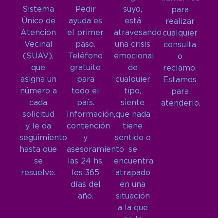
Sistema
Pedir
suyo,
para
Único de
ayuda es
está
realizar
Atención
el primer
atravesando
cualquier
Vecinal
paso.
una crisis
consulta
(SUAV),
Teléfono
emocional
o
que
gratuito
de
reclamo.
asigna un
para
cualquier
Estamos
número a
todo el
tipo,
para
cada
país.
siente
atenderlo.
solicitud
Información,
que nada
y le da
contención
tiene
seguimiento
y
sentido o
hasta que
asesoramiento
se
se
las 24 hs,
encuentra
resuelve.
los 365
atrapado
días del
en una
año.
situación
a la que