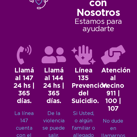
con
Nosotros
Estamos para
ayudarte
Llamá
Llamá
Línea
Atención
al 147
al 144
135
al
24 hs |
24 hs |
Prevención
Vecino
365
365
del
911 |
días.
días.
Suicidio.
100 |
107
La línea
De la
Si Usted,
147
violencia
o algún
No dude
cuenta
se puede
familiar o
en
con el
salir.
allegado
llamarnos