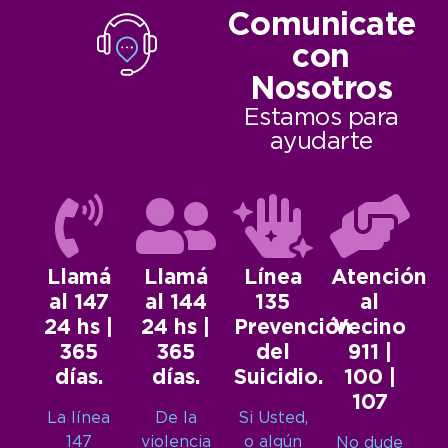
Comunicate
con
Nosotros
Estamos para
ayudarte
Llamá
Llamá
Línea
Atención
al 147
al 144
135
al
24 hs |
24 hs |
Prevención
Vecino
365
365
del
911 |
días.
días.
Suicidio.
100 |
107
La línea
De la
Si Usted,
147
violencia
o algún
No dude