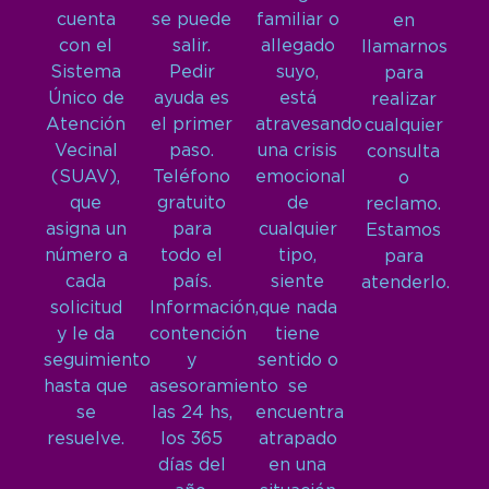
cuenta
se puede
familiar o
en
con el
salir.
allegado
llamarnos
Sistema
Pedir
suyo,
para
Único de
ayuda es
está
realizar
Atención
el primer
atravesando
cualquier
Vecinal
paso.
una crisis
consulta
(SUAV),
Teléfono
emocional
o
que
gratuito
de
reclamo.
asigna un
para
cualquier
Estamos
número a
todo el
tipo,
para
cada
país.
siente
atenderlo.
solicitud
Información,
que nada
y le da
contención
tiene
seguimiento
y
sentido o
hasta que
asesoramiento
se
se
las 24 hs,
encuentra
resuelve.
los 365
atrapado
días del
en una