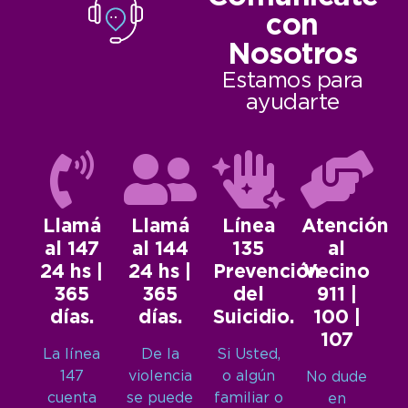
con
Nosotros
Estamos para
ayudarte
Llamá
Llamá
Línea
Atención
al 147
al 144
135
al
24 hs |
24 hs |
Prevención
Vecino
365
365
del
911 |
días.
días.
Suicidio.
100 |
107
La línea
De la
Si Usted,
147
violencia
o algún
No dude
cuenta
se puede
familiar o
en