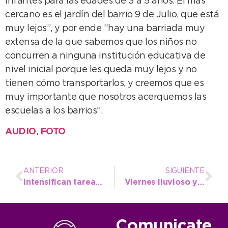
infantes para las edades de 3 a 5 años. El más
cercano es el jardín del barrio 9 de Julio, que está
muy lejos”, y por ende “hay una barriada muy
extensa de la que sabemos que los niños no
concurren a ninguna institución educativa de
nivel inicial porque les queda muy lejos y no
tienen cómo transportarlos, y creemos que es
muy importante que nosotros acerquemos las
escuelas a los barrios”.
AUDIO
,
FOTO
ANTERIOR
SIGUIENTE
Intensifican tareas de recuperación de espacios públicos en la plaza “Isabel La Católica”
Viernes lluvioso y pronóstico parecido para el domingo
Comunicate