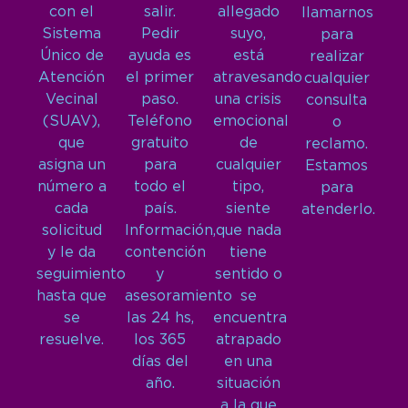
con el
salir.
allegado
llamarnos
Sistema
Pedir
suyo,
para
Único de
ayuda es
está
realizar
Atención
el primer
atravesando
cualquier
Vecinal
paso.
una crisis
consulta
(SUAV),
Teléfono
emocional
o
que
gratuito
de
reclamo.
asigna un
para
cualquier
Estamos
número a
todo el
tipo,
para
cada
país.
siente
atenderlo.
solicitud
Información,
que nada
y le da
contención
tiene
seguimiento
y
sentido o
hasta que
asesoramiento
se
se
las 24 hs,
encuentra
resuelve.
los 365
atrapado
días del
en una
año.
situación
a la que