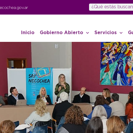
ecochea.gov.ar
Inicio
Gobierno Abierto
Servicios
G