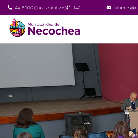
44-8000 (lineas rotativas)
147
informes@n