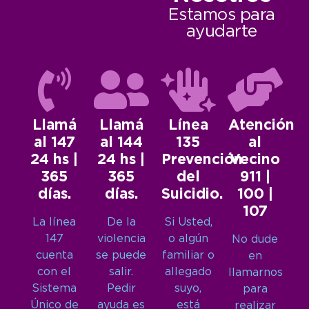
Estamos para
ayudarte
Llamá
Llamá
Línea
Atención
al 147
al 144
135
al
24 hs |
24 hs |
Prevención
Vecino
365
365
del
911 |
días.
días.
Suicidio.
100 |
107
La línea
De la
Si Usted,
147
violencia
o algún
No dude
cuenta
se puede
familiar o
en
con el
salir.
allegado
llamarnos
Sistema
Pedir
suyo,
para
Único de
ayuda es
está
realizar