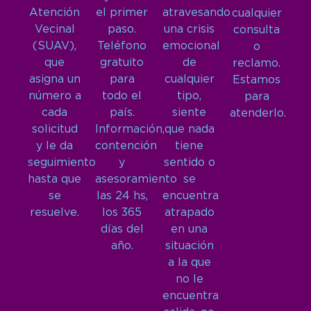
Atención
el primer
atravesando
cualquier
Vecinal
paso.
una crisis
consulta
(SUAV),
Teléfono
emocional
o
que
gratuito
de
reclamo.
asigna un
para
cualquier
Estamos
número a
todo el
tipo,
para
cada
país.
siente
atenderlo.
solicitud
Información,
que nada
y le da
contención
tiene
seguimiento
y
sentido o
hasta que
asesoramiento
se
se
las 24 hs,
encuentra
resuelve.
los 365
atrapado
días del
en una
año.
situación
a la que
no le
encuentra