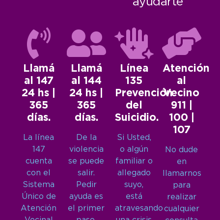
ayudarte
Llamá
Llamá
Línea
Atención
al 147
al 144
135
al
24 hs |
24 hs |
Prevención
Vecino
365
365
del
911 |
días.
días.
Suicidio.
100 |
107
La línea
De la
Si Usted,
147
violencia
o algún
No dude
cuenta
se puede
familiar o
en
con el
salir.
allegado
llamarnos
Sistema
Pedir
suyo,
para
Único de
ayuda es
está
realizar
Atención
el primer
atravesando
cualquier