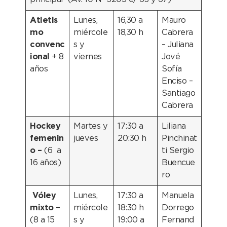
Atletis
Lunes,
16,30 a
Mauro
mo
miércole
18,30 h
Cabrera
convenc
s y
– Juliana
ional
+ 8
viernes
Jové
años
Sofía
Enciso –
Santiago
Cabrera
Hockey
Martes y
17:30 a
Liliana
femenin
jueves
20:30 h
Pinchinat
o –
(6 a
ti Sergio
16 años)
Buencue
ro
Vóley
Lunes,
17:30 a
Manuela
mixto –
miércole
18:30 h
Dorrego
(8 a 15
s y
19:00 a
Fernand