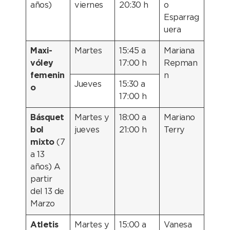
años)
viernes
20:30 h
o
Esparrag
uera
Maxi-
Martes
15:45 a
Mariana
vóley
17:00 h
Repman
femenin
n
Jueves
15:30 a
o
17:00 h
Básquet
Martes y
18:00 a
Mariano
bol
jueves
21:00 h
Terry
mixto
(7
a 13
años) A
partir
del 13 de
Marzo
Atletis
Martes y
15:00 a
Vanesa