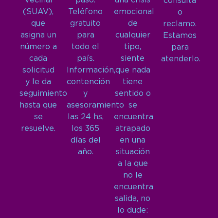
Vecinal
paso.
una crisis
consulta
(SUAV),
Teléfono
emocional
o
que
gratuito
de
reclamo.
asigna un
para
cualquier
Estamos
número a
todo el
tipo,
para
cada
país.
siente
atenderlo.
solicitud
Información,
que nada
y le da
contención
tiene
seguimiento
y
sentido o
hasta que
asesoramiento
se
se
las 24 hs,
encuentra
resuelve.
los 365
atrapado
días del
en una
año.
situación
a la que
no le
encuentra
salida, no
lo dude: