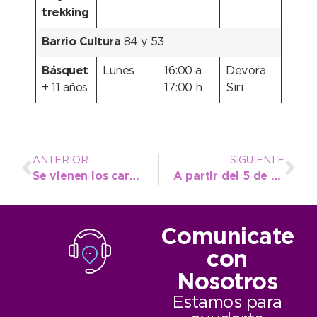
trekking
Barrio Cultura
84 y 53
Básquet
Lunes
16:00 a
Devora
+ 11 años
17:00 h
Siri
ANTERIOR
SIGUIENTE
Se vienen los carnavales con propuestas gratuitas para disfrutar del fin de semana extra largo
A partir del 5 de marzo hay cambio de horario para visitar los museos
Comunicate
con
Nosotros
Estamos para