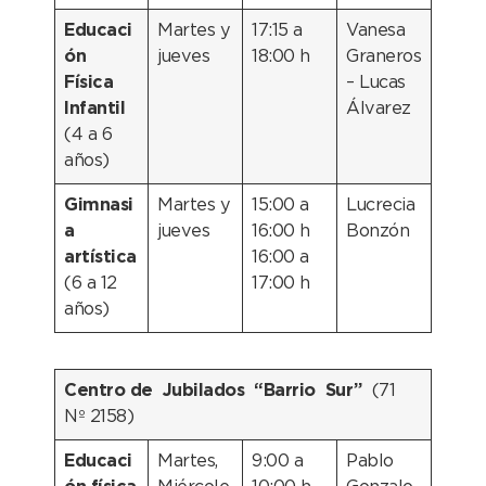
Educaci
Martes y
17:15 a
Vanesa
ón
jueves
18:00 h
Graneros
Física
– Lucas
Infantil
Álvarez
(4 a 6
años)
Gimnasi
Martes y
15:00 a
Lucrecia
a
jueves
16:00 h
Bonzón
artística
16:00 a
(6 a 12
17:00 h
años)
Centro de Jubilados “Barrio Sur”
(71
Nº 2158)
Educaci
Martes,
9:00 a
Pablo