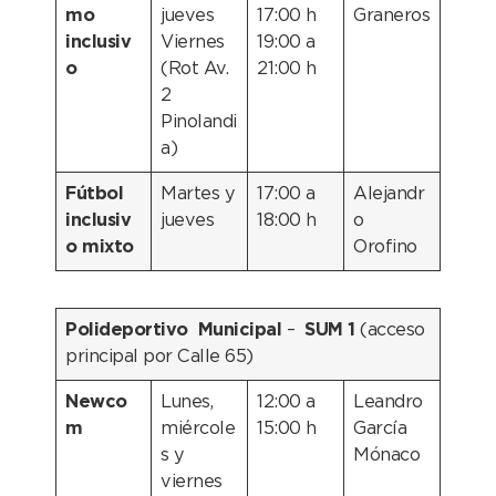
mo
jueves
17:00 h
Graneros
inclusiv
Viernes
19:00 a
o
(Rot Av.
21:00 h
2
Pinolandi
a)
Fútbol
Martes y
17:00 a
Alejandr
inclusiv
jueves
18:00 h
o
o mixto
Orofino
Polideportivo Municipal
–
SUM 1
(acceso
principal por Calle 65)
Newco
Lunes,
12:00 a
Leandro
m
miércole
15:00 h
García
s y
Mónaco
viernes