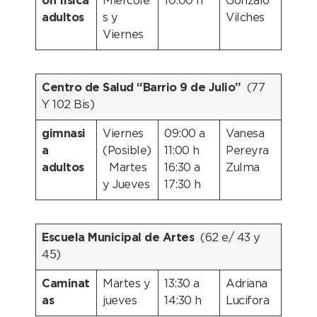
ón física
Miércole
10:00 h
Gonzalo
adultos
s y
Vilches
Viernes
Centro de Salud “Barrio 9 de Julio”
(77
Y 102 Bis)
gimnasi
Viernes
09:00 a
Vanesa
a
(Posible)
11:00 h
Pereyra
adultos
Martes
16:30 a
Zulma
y Jueves
17:30 h
Escuela Municipal de Artes
(62 e/ 43 y
45)
Caminat
Martes y
13:30 a
Adriana
as
jueves
14:30 h
Lucifora