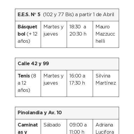
E.E.S. N° 5
(102 y 77 Bis) a partir 1 de Abril
Básquet
Martes y
18:30 a
Mauro
bol
(+ 12
jueves
20:30 h
Mazzucc
años)
helli
Calle 42 y 99
Tenis
(8
Martes y
16:00 a
Silvina
a 12
jueves
17:30 h
Martínez
años)
Pinolandia y Av. 10
Caminat
Sábado
09:00 a
Adriana
as y
11:00 h
Lucifora