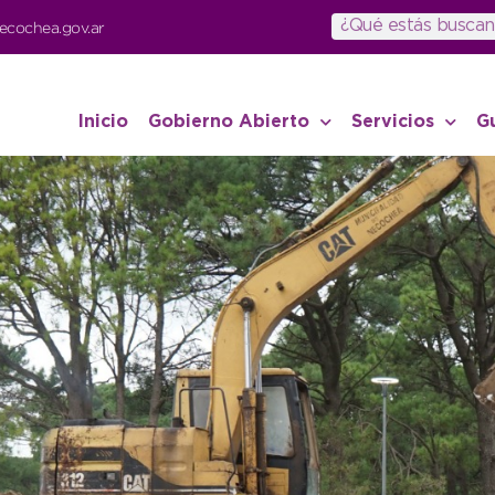
ecochea.gov.ar
Inicio
Gobierno Abierto
Servicios
G