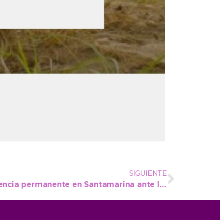
SIGUIENTE
El municipio brinda asistencia permanente en Santamarina ante las complicaciones por el temporal