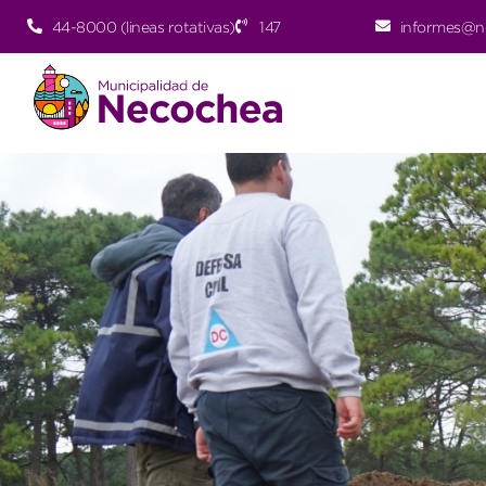
44-8000 (lineas rotativas)
147
informes@n