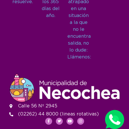
resuelve.
los 365
atrapado
días del
en una
año.
situación
a la que
no le
encuentra
salida, no
lo dude:
Llámenos:
Calle 56 Nº 2945
(02262) 44 8000 (lineas rotativas)