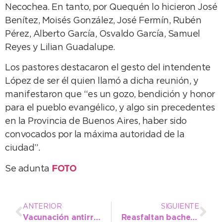
Necochea. En tanto, por Quequén lo hicieron José
Benítez, Moisés González, José Fermín, Rubén
Pérez, Alberto García, Osvaldo García, Samuel
Reyes y Lilian Guadalupe.
Los pastores destacaron el gesto del intendente
López de ser él quien llamó a dicha reunión, y
manifestaron que “es un gozo, bendición y honor
para el pueblo evangélico, y algo sin precedentes
en la Provincia de Buenos Aires, haber sido
convocados por la máxima autoridad de la
ciudad”.
Se adunta
FOTO
ANTERIOR
SIGUIENTE
Vacunación antirrábica: dieron a conocer el cronograma para septiembre en el Distrito
Reasfaltan bache de gran tamaño en la transitada intersección de 61 y 60