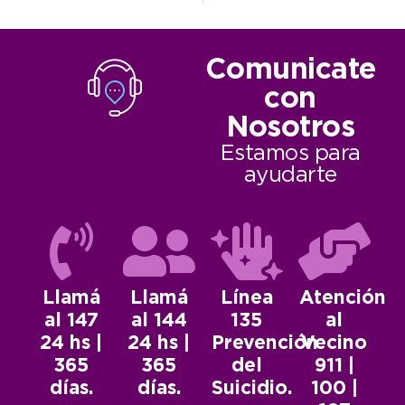
Comunicate
con
Nosotros
Estamos para
ayudarte
Llamá
Llamá
Línea
Atención
al 147
al 144
135
al
24 hs |
24 hs |
Prevención
Vecino
365
365
del
911 |
días.
días.
Suicidio.
100 |