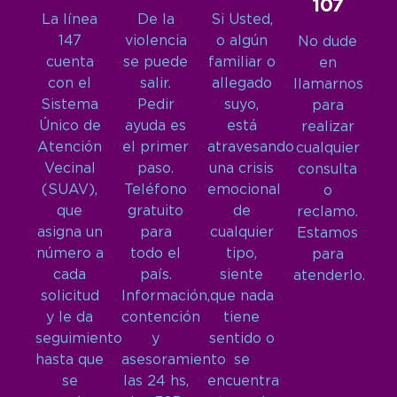
107
La línea
De la
Si Usted,
147
violencia
o algún
No dude
cuenta
se puede
familiar o
en
con el
salir.
allegado
llamarnos
Sistema
Pedir
suyo,
para
Único de
ayuda es
está
realizar
Atención
el primer
atravesando
cualquier
Vecinal
paso.
una crisis
consulta
(SUAV),
Teléfono
emocional
o
que
gratuito
de
reclamo.
asigna un
para
cualquier
Estamos
número a
todo el
tipo,
para
cada
país.
siente
atenderlo.
solicitud
Información,
que nada
y le da
contención
tiene
seguimiento
y
sentido o
hasta que
asesoramiento
se
se
las 24 hs,
encuentra