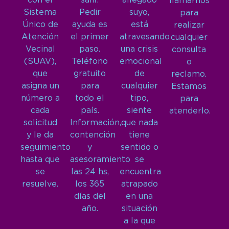
con el
salir.
allegado
llamarnos
Sistema
Pedir
suyo,
para
Único de
ayuda es
está
realizar
Atención
el primer
atravesando
cualquier
Vecinal
paso.
una crisis
consulta
(SUAV),
Teléfono
emocional
o
que
gratuito
de
reclamo.
asigna un
para
cualquier
Estamos
número a
todo el
tipo,
para
cada
país.
siente
atenderlo.
solicitud
Información,
que nada
y le da
contención
tiene
seguimiento
y
sentido o
hasta que
asesoramiento
se
se
las 24 hs,
encuentra
resuelve.
los 365
atrapado
días del
en una
año.
situación
a la que