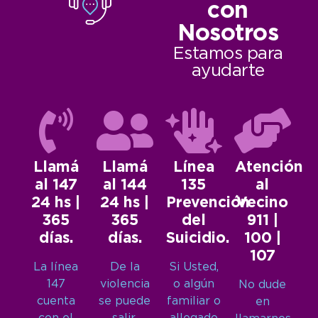
con
Nosotros
Estamos para
ayudarte
Llamá
Llamá
Línea
Atención
al 147
al 144
135
al
24 hs |
24 hs |
Prevención
Vecino
365
365
del
911 |
días.
días.
Suicidio.
100 |
107
La línea
De la
Si Usted,
147
violencia
o algún
No dude
cuenta
se puede
familiar o
en