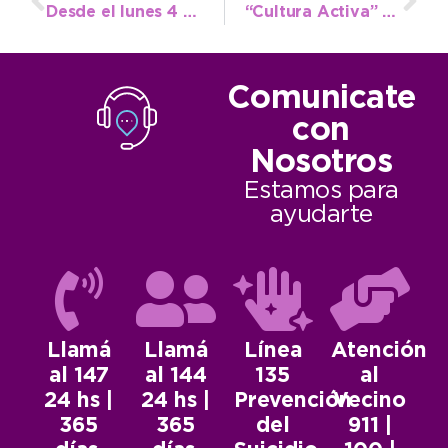
Desde el lunes 4 de mayo el Quirófano Móvil se apostará en la Delegación de Quequén
“Cultura Activa” visibilizará y celebrará el trabajo de los artistas este viernes 1° de mayo
Comunicate
con
Nosotros
Estamos para
ayudarte
Llamá
Llamá
Línea
Atención
al 147
al 144
135
al
24 hs |
24 hs |
Prevención
Vecino
365
365
del
911 |