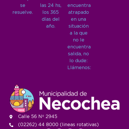
se
las 24 hs,
encuentra
resuelve.
los 365
atrapado
días del
en una
año.
situación
a la que
no le
encuentra
salida, no
lo dude:
Llámenos:
Calle 56 Nº 2945
(02262) 44 8000 (lineas rotativas)