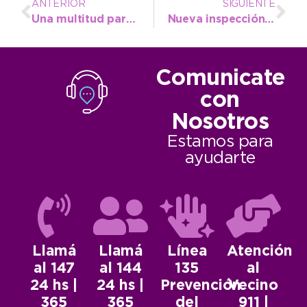
ANTERIOR
SIGUIENTE
Una multitud participó del cierre del 136º Aniversario de Necochea y cantó el feliz cumpleaños
Nueva inspección obligatoria para los remises locales
Comunicate
con
Nosotros
Estamos para
ayudarte
Llamá
Llamá
Línea
Atención
al 147
al 144
135
al
24 hs |
24 hs |
Prevención
Vecino
365
365
del
911 |