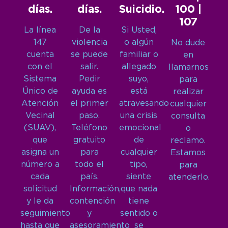
días.
días.
Suicidio.
100 |
107
La línea
De la
Si Usted,
147
violencia
o algún
No dude
cuenta
se puede
familiar o
en
con el
salir.
allegado
llamarnos
Sistema
Pedir
suyo,
para
Único de
ayuda es
está
realizar
Atención
el primer
atravesando
cualquier
Vecinal
paso.
una crisis
consulta
(SUAV),
Teléfono
emocional
o
que
gratuito
de
reclamo.
asigna un
para
cualquier
Estamos
número a
todo el
tipo,
para
cada
país.
siente
atenderlo.
solicitud
Información,
que nada
y le da
contención
tiene
seguimiento
y
sentido o
hasta que
asesoramiento
se