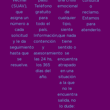
Vecinal
paso.
una crisis
consulta
(SUAV),
Teléfono
emocional
o
que
gratuito
de
reclamo.
asigna un
para
cualquier
Estamos
número a
todo el
tipo,
para
cada
país.
siente
atenderlo.
solicitud
Información,
que nada
y le da
contención
tiene
seguimiento
y
sentido o
hasta que
asesoramiento
se
se
las 24 hs,
encuentra
resuelve.
los 365
atrapado
días del
en una
año.
situación
a la que
no le
encuentra
salida, no
lo dude: