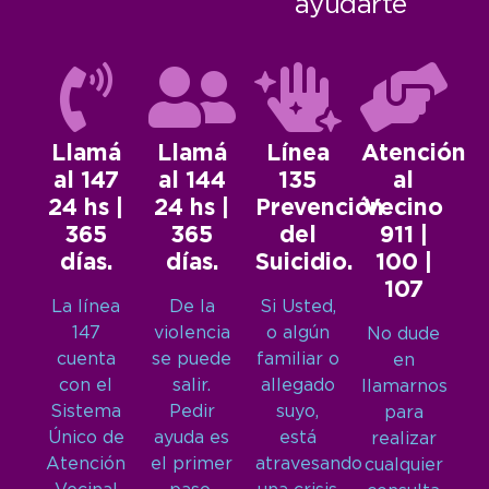
ayudarte
Llamá
Llamá
Línea
Atención
al 147
al 144
135
al
24 hs |
24 hs |
Prevención
Vecino
365
365
del
911 |
días.
días.
Suicidio.
100 |
107
La línea
De la
Si Usted,
147
violencia
o algún
No dude
cuenta
se puede
familiar o
en
con el
salir.
allegado
llamarnos
Sistema
Pedir
suyo,
para
Único de
ayuda es
está
realizar
Atención
el primer
atravesando
cualquier