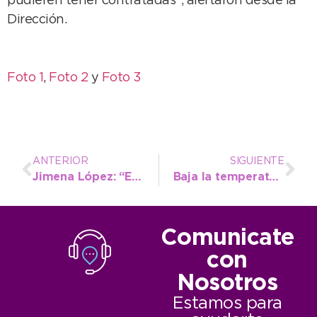
pudieren tener contratadas”, alertaron desde la
Dirección.
Foto 1
,
Foto 2
y
Foto 3
ANTERIOR
SIGUIENTE
Jimena López: “Es un programa sensible que no tendría que ser tocado de ninguna forma”
Baja la temperatura y sigue el pronóstico de lluvia
Comunicate
con
Nosotros
Estamos para