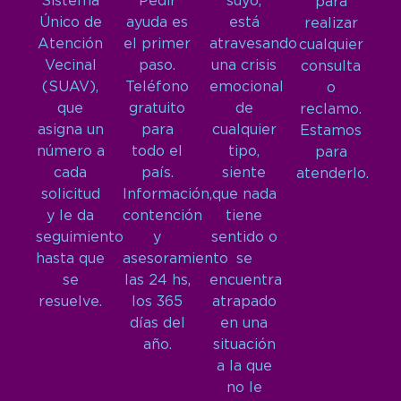
Sistema
Pedir
suyo,
para
Único de
ayuda es
está
realizar
Atención
el primer
atravesando
cualquier
Vecinal
paso.
una crisis
consulta
(SUAV),
Teléfono
emocional
o
que
gratuito
de
reclamo.
asigna un
para
cualquier
Estamos
número a
todo el
tipo,
para
cada
país.
siente
atenderlo.
solicitud
Información,
que nada
y le da
contención
tiene
seguimiento
y
sentido o
hasta que
asesoramiento
se
se
las 24 hs,
encuentra
resuelve.
los 365
atrapado
días del
en una
año.
situación
a la que
no le