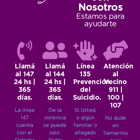
Nosotros
Estamos para
ayudarte
Llamá
Llamá
Línea
Atención
al 147
al 144
135
al
24 hs |
24 hs |
Prevención
Vecino
365
365
del
911 |
días.
días.
Suicidio.
100 |
107
La línea
De la
Si Usted,
147
violencia
o algún
No dude
cuenta
se puede
familiar o
en
con el
salir.
allegado
llamarnos