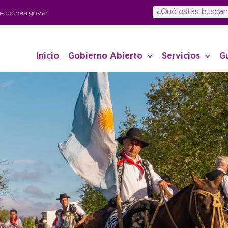
ecochea.gov.ar
Inicio
Gobierno Abierto
Servicios
G