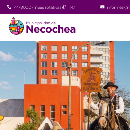
44-8000 (lineas rotativas)
147
informes@n