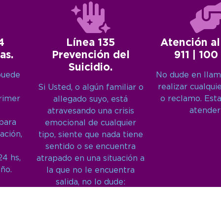
4
Línea 135
Atención al
as.
Prevención del
911 | 100
Suicidio.
puede
No dude en llam
realizar cualqui
Si Usted, o algún familiar o
primer
o reclamo. Est
allegado suyo, está
atender
atravesando una crisis
 para
emocional de cualquier
ación,
tipo, siente que nada tiene
sentido o se encuentra
24 hs,
atrapado en una situación a
año.
la que no le encuentra
salida, no lo dude:
Llámenos: