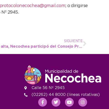
protocolonecochea@gmail.com
; o dirigirse
6 Nº 2945.
SIGUIENTE
En vistas a la temporada alta, Necochea participó del Consejo Provincial de Turismo
Calle 56 Nº 2945
(02262) 44 8000 (lineas rotativas)