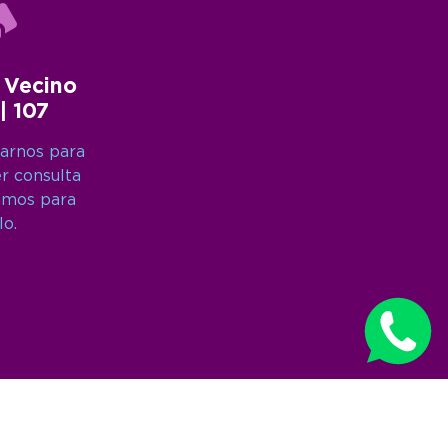
 Vecino
 | 107
arnos para
er consulta
amos para
lo.