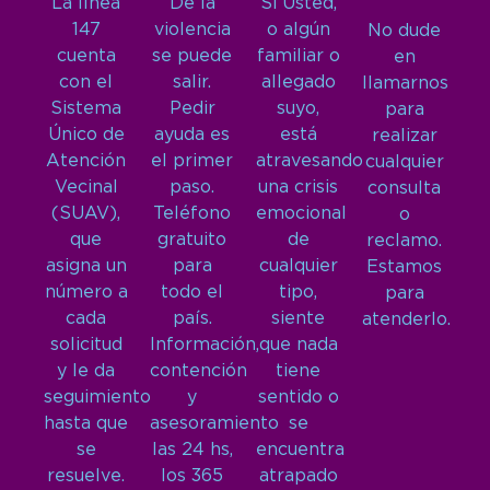
La línea
De la
Si Usted,
147
violencia
o algún
No dude
cuenta
se puede
familiar o
en
con el
salir.
allegado
llamarnos
Sistema
Pedir
suyo,
para
Único de
ayuda es
está
realizar
Atención
el primer
atravesando
cualquier
Vecinal
paso.
una crisis
consulta
(SUAV),
Teléfono
emocional
o
que
gratuito
de
reclamo.
asigna un
para
cualquier
Estamos
número a
todo el
tipo,
para
cada
país.
siente
atenderlo.
solicitud
Información,
que nada
y le da
contención
tiene
seguimiento
y
sentido o
hasta que
asesoramiento
se
se
las 24 hs,
encuentra
resuelve.
los 365
atrapado