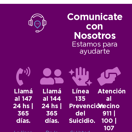
Comunicate
con
Nosotros
Estamos para
ayudarte
Llamá
Llamá
Línea
Atención
al 147
al 144
135
al
24 hs |
24 hs |
Prevención
Vecino
365
365
del
911 |
días.
días.
Suicidio.
100 |
107