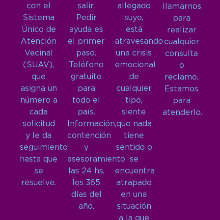
con el
salir.
allegado
llamarnos
Sistema
Pedir
suyo,
para
Único de
ayuda es
está
realizar
Atención
el primer
atravesando
cualquier
Vecinal
paso.
una crisis
consulta
(SUAV),
Teléfono
emocional
o
que
gratuito
de
reclamo.
asigna un
para
cualquier
Estamos
número a
todo el
tipo,
para
cada
país.
siente
atenderlo.
solicitud
Información,
que nada
y le da
contención
tiene
seguimiento
y
sentido o
hasta que
asesoramiento
se
se
las 24 hs,
encuentra
resuelve.
los 365
atrapado
días del
en una
año.
situación
a la que