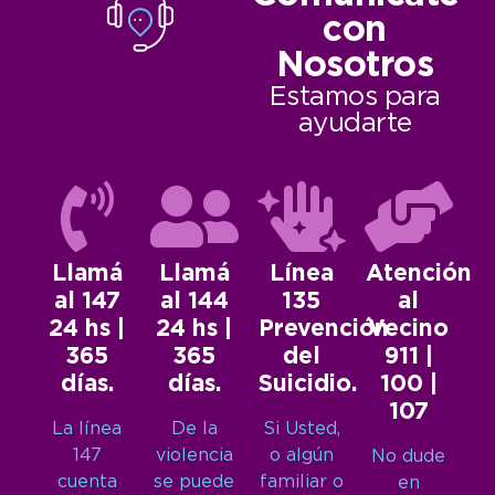
con
Nosotros
Estamos para
ayudarte
Llamá
Llamá
Línea
Atención
al 147
al 144
135
al
24 hs |
24 hs |
Prevención
Vecino
365
365
del
911 |
días.
días.
Suicidio.
100 |
107
La línea
De la
Si Usted,
147
violencia
o algún
No dude
cuenta
se puede
familiar o
en