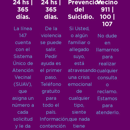
24 hs |
24 hs |
Prevención
Vecino
365
365
del
911 |
días.
días.
Suicidio.
100 |
107
La línea
De la
Si Usted,
147
violencia
o algún
No dude
cuenta
se puede
familiar o
en
con el
salir.
allegado
llamarnos
Sistema
Pedir
suyo,
para
Único de
ayuda es
está
realizar
Atención
el primer
atravesando
cualquier
Vecinal
paso.
una crisis
consulta
(SUAV),
Teléfono
emocional
o
que
gratuito
de
reclamo.
asigna un
para
cualquier
Estamos
número a
todo el
tipo,
para
cada
país.
siente
atenderlo.
solicitud
Información,
que nada
y le da
contención
tiene