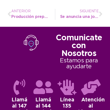
ANTERIOR
SIGUIENTE
Producción prepara una Expo Emprendedora para las vacaciones de invierno
Se anuncia una jornada de pruebas gratuitas de PAP en La Dulce
Comunicate
con
Nosotros
Estamos para
ayudarte
Llamá
Llamá
Línea
Atención
al 147
al 144
135
al