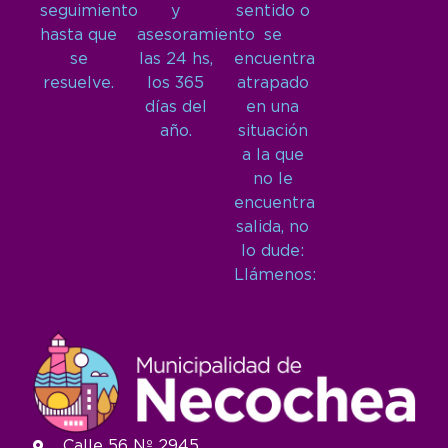
seguimiento
y
sentido o
hasta que
asesoramiento
se
se
las 24 hs,
encuentra
resuelve.
los 365
atrapado
días del
en una
año.
situación
a la que
no le
encuentra
salida, no
lo dude:
Llámenos:
Calle 56 Nº 2945