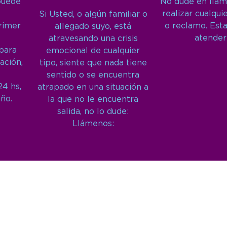
puede
No dude en llam
realizar cualqui
Si Usted, o algún familiar o
primer
o reclamo. Est
allegado suyo, está
atender
atravesando una crisis
 para
emocional de cualquier
ación,
tipo, siente que nada tiene
sentido o se encuentra
24 hs,
atrapado en una situación a
año.
la que no le encuentra
salida, no lo dude:
Llámenos: