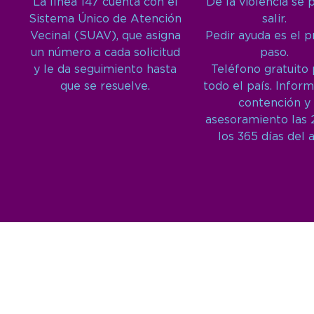
La línea 147 cuenta con el
De la violencia se 
Sistema Único de Atención
salir.
Vecinal (SUAV), que asigna
Pedir ayuda es el 
un número a cada solicitud
paso.
y le da seguimiento hasta
Teléfono gratuito
que se resuelve.
todo el país. Inform
contención y
asesoramiento las 
los 365 días del 