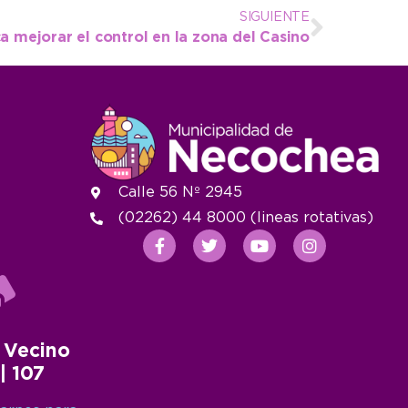
SIGUIENTE
a mejorar el control en la zona del Casino
Calle 56 Nº 2945
(02262) 44 8000 (lineas rotativas)
 Vecino
 | 107