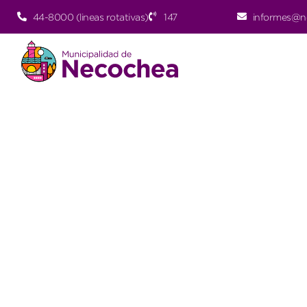
44-8000 (lineas rotativas)
147
informes@n