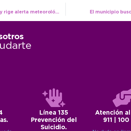
Las lluvias dominan la escena del viernes y rige alerta meteorológico en el sudeste provincial
El municipio busc
sotros
udarte
4
Línea 135
Atención al
as.
Prevención del
911 | 100
Suicidio.