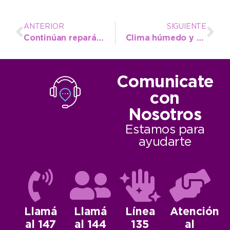
ANTERIOR
SIGUIENTE
Continúan reparándose las calles de tierra en toda la ciudad
Clima húmedo y persiste el pronóstico de lluvia
Comunicate
con
Nosotros
Estamos para
ayudarte
Llamá
Llamá
Línea
Atención
al 147
al 144
135
al