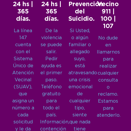
24 hs |
24 hs |
Prevención
Vecino
365
365
del
911 |
días.
días.
Suicidio.
100 |
107
La línea
De la
Si Usted,
147
violencia
o algún
No dude
cuenta
se puede
familiar o
en
con el
salir.
allegado
llamarnos
Sistema
Pedir
suyo,
para
Único de
ayuda es
está
realizar
Atención
el primer
atravesando
cualquier
Vecinal
paso.
una crisis
consulta
(SUAV),
Teléfono
emocional
o
que
gratuito
de
reclamo.
asigna un
para
cualquier
Estamos
número a
todo el
tipo,
para
cada
país.
siente
atenderlo.
solicitud
Información,
que nada
y le da
contención
tiene