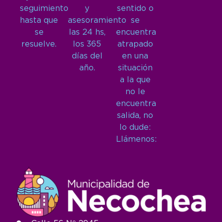
seguimiento
y
sentido o
hasta que
asesoramiento
se
se
las 24 hs,
encuentra
resuelve.
los 365
atrapado
días del
en una
año.
situación
a la que
no le
encuentra
salida, no
lo dude:
Llámenos: