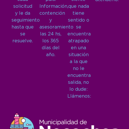
solicitud
Información,
que nada
y le da
contención
tiene
seguimiento
y
sentido o
hasta que
asesoramiento
se
se
las 24 hs,
encuentra
resuelve.
los 365
atrapado
días del
en una
año.
situación
a la que
no le
encuentra
salida, no
lo dude:
Llámenos: