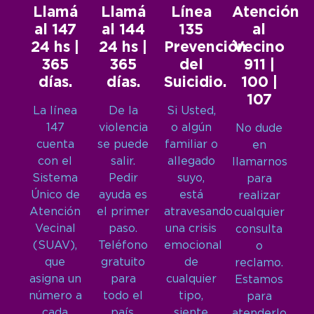
Llamá
Llamá
Línea
Atención
al 147
al 144
135
al
24 hs |
24 hs |
Prevención
Vecino
365
365
del
911 |
días.
días.
Suicidio.
100 |
107
La línea
De la
Si Usted,
147
violencia
o algún
No dude
cuenta
se puede
familiar o
en
con el
salir.
allegado
llamarnos
Sistema
Pedir
suyo,
para
Único de
ayuda es
está
realizar
Atención
el primer
atravesando
cualquier
Vecinal
paso.
una crisis
consulta
(SUAV),
Teléfono
emocional
o
que
gratuito
de
reclamo.
asigna un
para
cualquier
Estamos
número a
todo el
tipo,
para
cada
país.
siente
atenderlo.