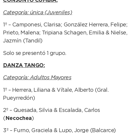
CONJUNTO CUMBIA:
Categoría: única (Juveniles)
1º – Camponesi, Clarisa; González Herrera, Felipe;
Prieto, Malena; Tripiana Schagen, Emilia & Nielse,
Jazmín (Tandil)
Solo se presentó 1 grupo.
DANZA TANGO:
Categoría: Adultos Mayores
1º – Herrera, Liliana & Vítale, Alberto (Gral.
Pueyrredón)
2º – Quesada, Silvia & Escalada, Carlos
(
Necochea
)
3º – Furno, Graciela & Lupo, Jorge (Balcarce)