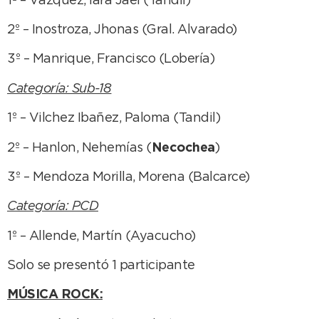
1º – Vázquez, Iara Jael (Tandil)
2º – Inostroza, Jhonas (Gral. Alvarado)
3º – Manrique, Francisco (Lobería)
Categoría: Sub-18
1º – Vilchez Ibañez, Paloma (Tandil)
2º – Hanlon, Nehemías (
Necochea
)
3º – Mendoza Morilla, Morena (Balcarce)
Categoría: PCD
1º – Allende, Martín (Ayacucho)
Solo se presentó 1 participante
MÚSICA ROCK: