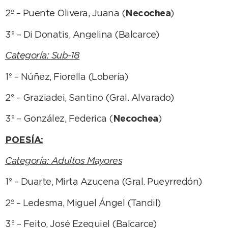
2º – Puente Olivera, Juana (
Necochea
)
3º – Di Donatis, Angelina (Balcarce)
Categoría: Sub-18
1º – Núñez, Fiorella (Lobería)
2º – Graziadei, Santino (Gral. Alvarado)
3º – González, Federica (
Necochea
)
POESÍA:
Categoría: Adultos Mayores
1º – Duarte, Mirta Azucena (Gral. Pueyrredón)
2º – Ledesma, Miguel Ángel (Tandil)
3º – Feito, José Ezequiel (Balcarce)