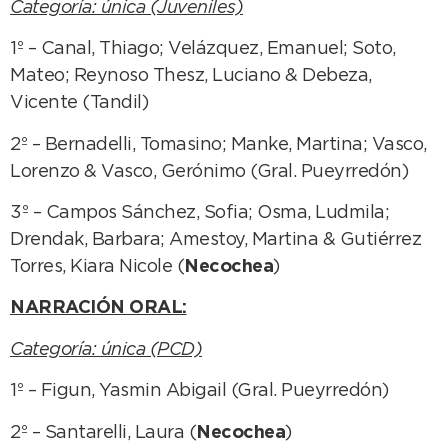
Categoría: única (Juveniles)
1º – Canal, Thiago; Velázquez, Emanuel; Soto,
Mateo; Reynoso Thesz, Luciano & Debeza,
Vicente (Tandil)
2º – Bernadelli, Tomasino; Manke, Martina; Vasco,
Lorenzo & Vasco, Gerónimo (Gral. Pueyrredón)
3º – Campos Sánchez, Sofia; Osma, Ludmila;
Drendak, Barbara; Amestoy, Martina & Gutiérrez
Torres, Kiara Nicole (
Necochea
)
NARRACIÓN ORAL:
Categoría: única (PCD)
1º – Figun, Yasmin Abigail (Gral. Pueyrredón)
2º – Santarelli, Laura (
Necochea
)