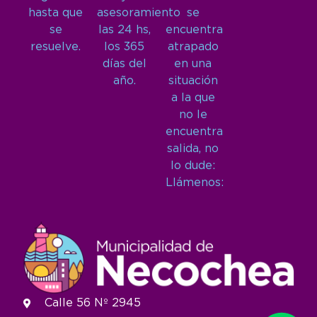
hasta que
asesoramiento
se
se
las 24 hs,
encuentra
resuelve.
los 365
atrapado
días del
en una
año.
situación
a la que
no le
encuentra
salida, no
lo dude:
Llámenos:
Calle 56 Nº 2945