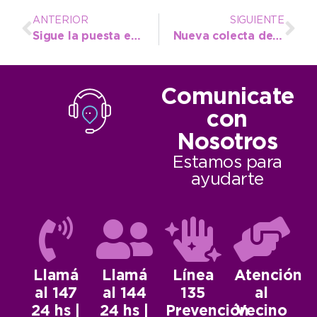
ANTERIOR
SIGUIENTE
Sigue la puesta en valor de distintas plazas de la ciudad
Nueva colecta de sangre y registro de médula ósea en el Hospital Municipal
Comunicate
con
Nosotros
Estamos para
ayudarte
Llamá
Llamá
Línea
Atención
al 147
al 144
135
al
24 hs |
24 hs |
Prevención
Vecino