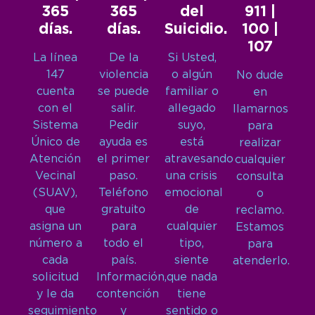
365
365
del
911 |
días.
días.
Suicidio.
100 |
107
La línea
De la
Si Usted,
147
violencia
o algún
No dude
cuenta
se puede
familiar o
en
con el
salir.
allegado
llamarnos
Sistema
Pedir
suyo,
para
Único de
ayuda es
está
realizar
Atención
el primer
atravesando
cualquier
Vecinal
paso.
una crisis
consulta
(SUAV),
Teléfono
emocional
o
que
gratuito
de
reclamo.
asigna un
para
cualquier
Estamos
número a
todo el
tipo,
para
cada
país.
siente
atenderlo.
solicitud
Información,
que nada
y le da
contención
tiene
seguimiento
y
sentido o