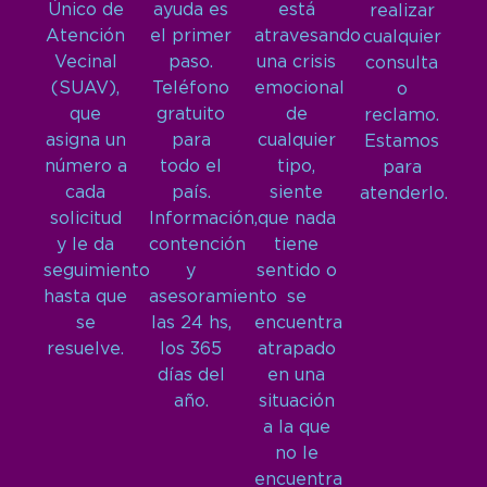
Único de
ayuda es
está
realizar
Atención
el primer
atravesando
cualquier
Vecinal
paso.
una crisis
consulta
(SUAV),
Teléfono
emocional
o
que
gratuito
de
reclamo.
asigna un
para
cualquier
Estamos
número a
todo el
tipo,
para
cada
país.
siente
atenderlo.
solicitud
Información,
que nada
y le da
contención
tiene
seguimiento
y
sentido o
hasta que
asesoramiento
se
se
las 24 hs,
encuentra
resuelve.
los 365
atrapado
días del
en una
año.
situación
a la que
no le
encuentra