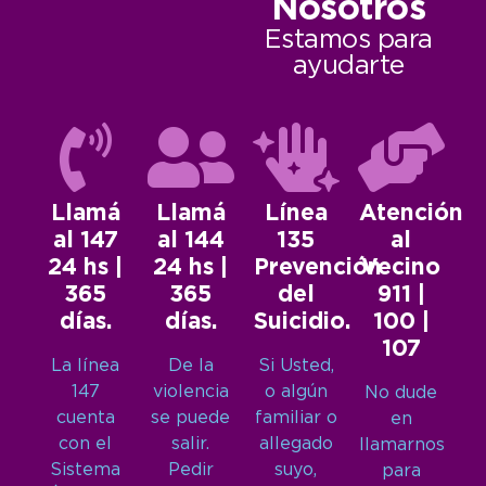
Nosotros
Estamos para
ayudarte
Llamá
Llamá
Línea
Atención
al 147
al 144
135
al
24 hs |
24 hs |
Prevención
Vecino
365
365
del
911 |
días.
días.
Suicidio.
100 |
107
La línea
De la
Si Usted,
147
violencia
o algún
No dude
cuenta
se puede
familiar o
en
con el
salir.
allegado
llamarnos
Sistema
Pedir
suyo,
para