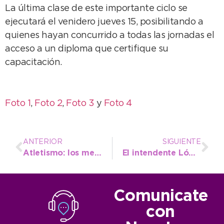
La última clase de este importante ciclo se
ejecutará el venidero jueves 15, posibilitando a
quienes hayan concurrido a todas las jornadas el
acceso a un diploma que certifique su
capacitación.
Foto 1
,
Foto 2
,
Foto 3
y
Foto 4
ANTERIOR
SIGUIENTE
Atletismo: los menores de la Escuela Municipal viajan a Tandil
El intendente López gestiona el pago de una vieja deuda del municipio con el IPS
Comunicate
con