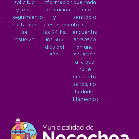
solicitud
Información,
que nada
y le da
contención
tiene
seguimiento
y
sentido o
hasta que
asesoramiento
se
se
las 24 hs,
encuentra
resuelve.
los 365
atrapado
días del
en una
año.
situación
a la que
no le
encuentra
salida, no
lo dude:
Llámenos: