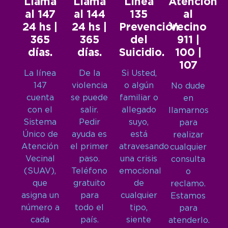
Llamá
Llamá
Línea
Atención
al 147
al 144
135
al
24 hs |
24 hs |
Prevención
Vecino
365
365
del
911 |
días.
días.
Suicidio.
100 |
107
La línea
De la
Si Usted,
147
violencia
o algún
No dude
cuenta
se puede
familiar o
en
con el
salir.
allegado
llamarnos
Sistema
Pedir
suyo,
para
Único de
ayuda es
está
realizar
Atención
el primer
atravesando
cualquier
Vecinal
paso.
una crisis
consulta
(SUAV),
Teléfono
emocional
o
que
gratuito
de
reclamo.
asigna un
para
cualquier
Estamos
número a
todo el
tipo,
para
cada
país.
siente
atenderlo.