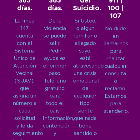
365
365
del
911 |
días.
días.
Suicidio.
100 |
107
La línea
De la
Si Usted,
147
violencia
o algún
No dude
cuenta
se puede
familiar o
en
con el
salir.
allegado
llamarnos
Sistema
Pedir
suyo,
para
Único de
ayuda es
está
realizar
Atención
el primer
atravesando
cualquier
Vecinal
paso.
una crisis
consulta
(SUAV),
Teléfono
emocional
o
que
gratuito
de
reclamo.
asigna un
para
cualquier
Estamos
número a
todo el
tipo,
para
cada
país.
siente
atenderlo.
solicitud
Información,
que nada
y le da
contención
tiene
seguimiento
y
sentido o