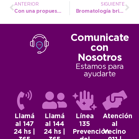
ANTERIOR
SIGUIENTE
Con una propuesta totalmente gratuita, inicia el ciclo de las Escuelas Deportivas Municipales
Bromatología brinda medidas preventivas para evitar casos de Psitacosis
Comunicate
con
Nosotros
Estamos para
ayudarte
Llamá
Llamá
Línea
Atención
al 147
al 144
135
al
24 hs |
24 hs |
Prevención
Vecino