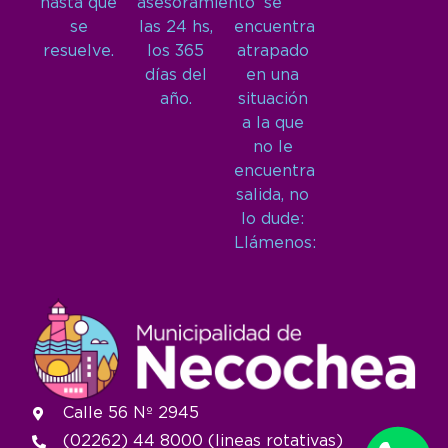
hasta que
asesoramiento
se
se
las 24 hs,
encuentra
resuelve.
los 365
atrapado
días del
en una
año.
situación
a la que
no le
encuentra
salida, no
lo dude:
Llámenos:
Calle 56 Nº 2945
(02262) 44 8000 (lineas rotativas)