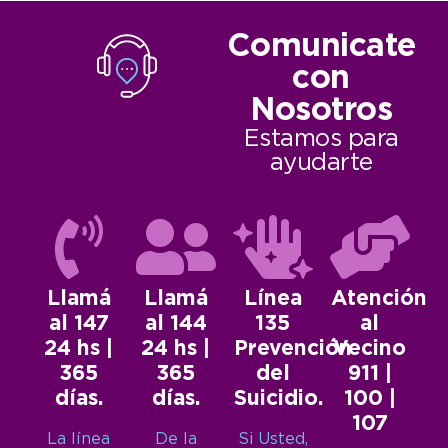
Comunicate
con
Nosotros
Estamos para
ayudarte
Llamá
Llamá
Línea
Atención
al 147
al 144
135
al
24 hs |
24 hs |
Prevención
Vecino
365
365
del
911 |
días.
días.
Suicidio.
100 |
107
La línea
De la
Si Usted,