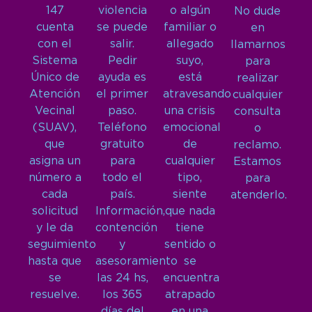
147
violencia
o algún
No dude
cuenta
se puede
familiar o
en
con el
salir.
allegado
llamarnos
Sistema
Pedir
suyo,
para
Único de
ayuda es
está
realizar
Atención
el primer
atravesando
cualquier
Vecinal
paso.
una crisis
consulta
(SUAV),
Teléfono
emocional
o
que
gratuito
de
reclamo.
asigna un
para
cualquier
Estamos
número a
todo el
tipo,
para
cada
país.
siente
atenderlo.
solicitud
Información,
que nada
y le da
contención
tiene
seguimiento
y
sentido o
hasta que
asesoramiento
se
se
las 24 hs,
encuentra
resuelve.
los 365
atrapado
días del
en una