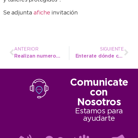
y talleres protegidos”.
Se adjunta
afiche
invitación
ANTERIOR
SIGUIENTE
Realizan numerosos encuentros en el marco del Día del Derecho del Niño a Jugar
Enterate dónde conseguir el “Pan Familiar”
Comunicate
con
Nosotros
Estamos para
ayudarte