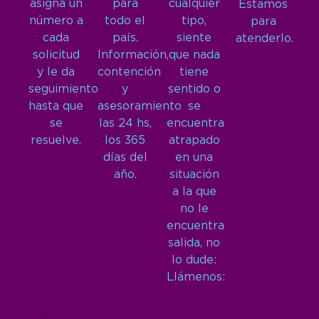
asigna un
para
cualquier
Estamos
número a
todo el
tipo,
para
cada
país.
siente
atenderlo.
solicitud
Información,
que nada
y le da
contención
tiene
seguimiento
y
sentido o
hasta que
asesoramiento
se
se
las 24 hs,
encuentra
resuelve.
los 365
atrapado
días del
en una
año.
situación
a la que
no le
encuentra
salida, no
lo dude:
Llámenos: