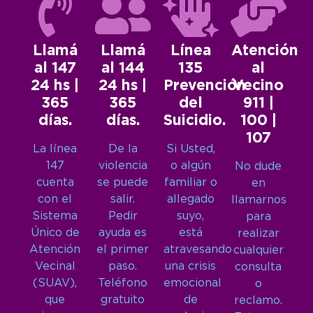
Llamá
Llamá
Línea
Atención
al 147
al 144
135
al
24 hs |
24 hs |
Prevención
Vecino
365
365
del
911 |
días.
días.
Suicidio.
100 |
107
La línea
De la
Si Usted,
147
violencia
o algún
No dude
cuenta
se puede
familiar o
en
con el
salir.
allegado
llamarnos
Sistema
Pedir
suyo,
para
Único de
ayuda es
está
realizar
Atención
el primer
atravesando
cualquier
Vecinal
paso.
una crisis
consulta
(SUAV),
Teléfono
emocional
o
que
gratuito
de
reclamo.