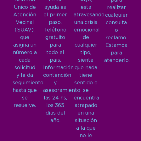
para
Único de
ayuda es
está
realizar
Atención
el primer
atravesando
cualquier
Vecinal
paso.
una crisis
consulta
(SUAV),
Teléfono
emocional
o
que
gratuito
de
reclamo.
asigna un
para
cualquier
Estamos
número a
todo el
tipo,
para
cada
país.
siente
atenderlo.
solicitud
Información,
que nada
y le da
contención
tiene
seguimiento
y
sentido o
hasta que
asesoramiento
se
se
las 24 hs,
encuentra
resuelve.
los 365
atrapado
días del
en una
año.
situación
a la que
no le