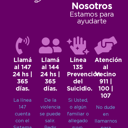
Nosotros
Estamos para
ayudarte
Llamá
Llamá
Línea
Atención
al 147
al 144
135
al
24 hs |
24 hs |
Prevención
Vecino
365
365
del
911 |
días.
días.
Suicidio.
100 |
107
La línea
De la
Si Usted,
147
violencia
o algún
No dude
cuenta
se puede
familiar o
en
con el
salir.
allegado
llamarnos
Sistema
Pedir
suyo,