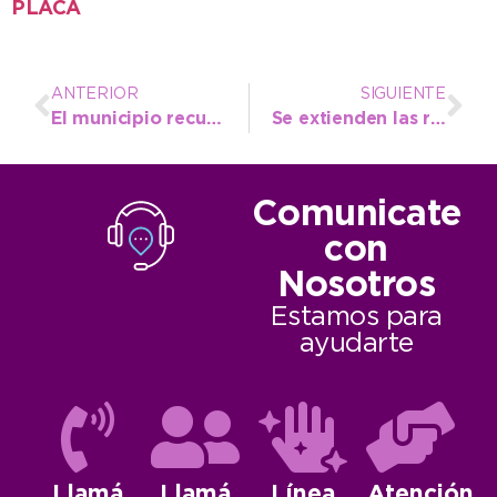
PLACA
ANTERIOR
SIGUIENTE
El municipio recuperó once lotes fiscales que habían sido usurpados en la Villa del Deportista
Se extienden las redes cloacales y de agua en la Avenida 91
Comunicate
con
Nosotros
Estamos para
ayudarte
Llamá
Llamá
Línea
Atención