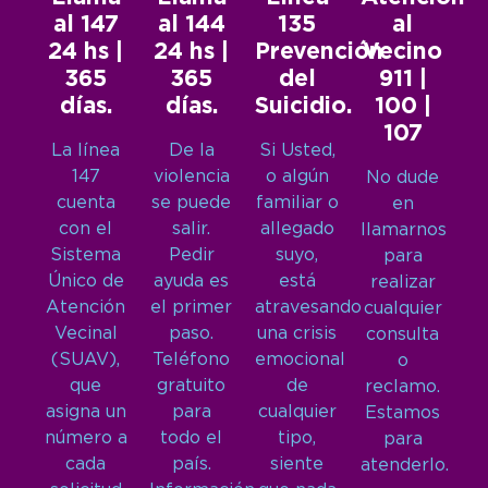
al 147
al 144
135
al
24 hs |
24 hs |
Prevención
Vecino
365
365
del
911 |
días.
días.
Suicidio.
100 |
107
La línea
De la
Si Usted,
147
violencia
o algún
No dude
cuenta
se puede
familiar o
en
con el
salir.
allegado
llamarnos
Sistema
Pedir
suyo,
para
Único de
ayuda es
está
realizar
Atención
el primer
atravesando
cualquier
Vecinal
paso.
una crisis
consulta
(SUAV),
Teléfono
emocional
o
que
gratuito
de
reclamo.
asigna un
para
cualquier
Estamos
número a
todo el
tipo,
para
cada
país.
siente
atenderlo.