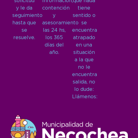
solicitud
Información,
que nada
y le da
contención
tiene
seguimiento
y
sentido o
hasta que
asesoramiento
se
se
las 24 hs,
encuentra
resuelve.
los 365
atrapado
días del
en una
año.
situación
a la que
no le
encuentra
salida, no
lo dude:
Llámenos: