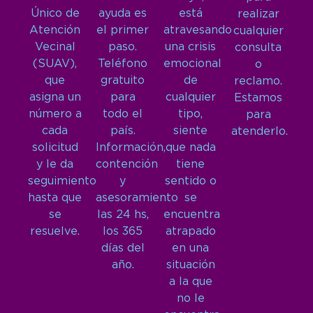
Único de
ayuda es
está
realizar
Atención
el primer
atravesando
cualquier
Vecinal
paso.
una crisis
consulta
(SUAV),
Teléfono
emocional
o
que
gratuito
de
reclamo.
asigna un
para
cualquier
Estamos
número a
todo el
tipo,
para
cada
país.
siente
atenderlo.
solicitud
Información,
que nada
y le da
contención
tiene
seguimiento
y
sentido o
hasta que
asesoramiento
se
se
las 24 hs,
encuentra
resuelve.
los 365
atrapado
días del
en una
año.
situación
a la que
no le