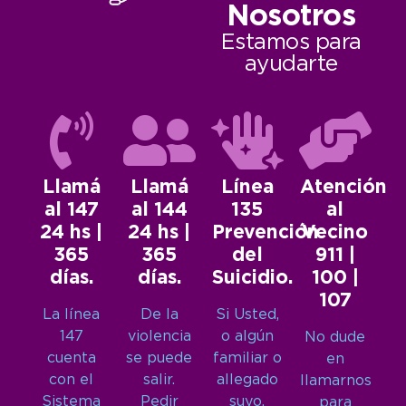
Nosotros
Estamos para
ayudarte
Llamá
Llamá
Línea
Atención
al 147
al 144
135
al
24 hs |
24 hs |
Prevención
Vecino
365
365
del
911 |
días.
días.
Suicidio.
100 |
107
La línea
De la
Si Usted,
147
violencia
o algún
No dude
cuenta
se puede
familiar o
en
con el
salir.
allegado
llamarnos
Sistema
Pedir
suyo,
para