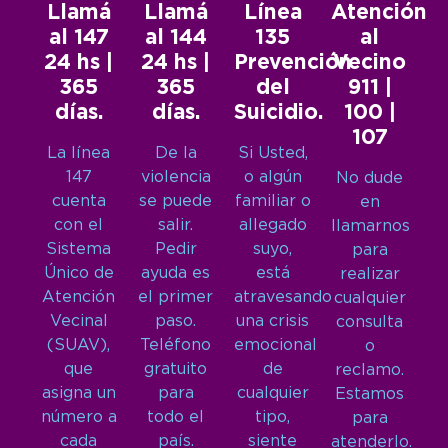
Llamá
Llamá
Línea
Atención
al 147
al 144
135
al
24 hs |
24 hs |
Prevención
Vecino
365
365
del
911 |
días.
días.
Suicidio.
100 |
107
La línea
De la
Si Usted,
147
violencia
o algún
No dude
cuenta
se puede
familiar o
en
con el
salir.
allegado
llamarnos
Sistema
Pedir
suyo,
para
Único de
ayuda es
está
realizar
Atención
el primer
atravesando
cualquier
Vecinal
paso.
una crisis
consulta
(SUAV),
Teléfono
emocional
o
que
gratuito
de
reclamo.
asigna un
para
cualquier
Estamos
número a
todo el
tipo,
para
cada
país.
siente
atenderlo.