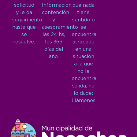
solicitud
Información,
que nada
y le da
contención
tiene
seguimiento
y
sentido o
hasta que
asesoramiento
se
se
las 24 hs,
encuentra
resuelve.
los 365
atrapado
días del
en una
año.
situación
a la que
no le
encuentra
salida, no
lo dude:
Llámenos: