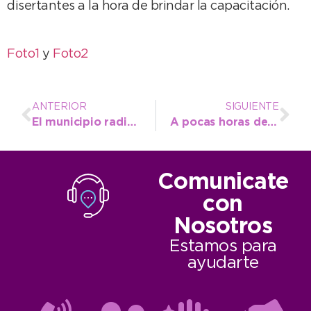
disertantes a la hora de brindar la capacitación.
Foto1
y
Foto2
ANTERIOR
SIGUIENTE
El municipio radicó denuncia por daños a vehículos en el predio de Tránsito generados por una apedreada
A pocas horas de volar hacia las Sordolimpiadas: “Natalí es un orgullo para Necochea”
Comunicate
con
Nosotros
Estamos para
ayudarte