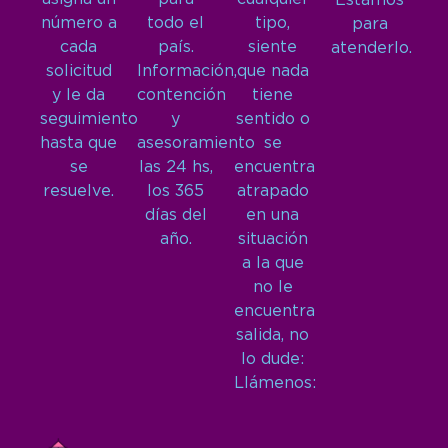
Estamos
número a
todo el
tipo,
para
cada
país.
siente
atenderlo.
solicitud
Información,
que nada
y le da
contención
tiene
seguimiento
y
sentido o
hasta que
asesoramiento
se
se
las 24 hs,
encuentra
resuelve.
los 365
atrapado
días del
en una
año.
situación
a la que
no le
encuentra
salida, no
lo dude:
Llámenos: