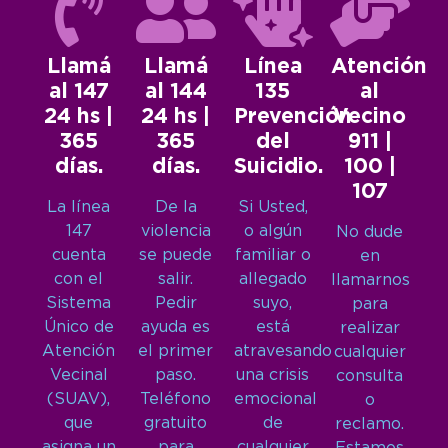
Llamá
Llamá
Línea
Atención
al 147
al 144
135
al
24 hs |
24 hs |
Prevención
Vecino
365
365
del
911 |
días.
días.
Suicidio.
100 |
107
La línea
De la
Si Usted,
147
violencia
o algún
No dude
cuenta
se puede
familiar o
en
con el
salir.
allegado
llamarnos
Sistema
Pedir
suyo,
para
Único de
ayuda es
está
realizar
Atención
el primer
atravesando
cualquier
Vecinal
paso.
una crisis
consulta
(SUAV),
Teléfono
emocional
o
que
gratuito
de
reclamo.
asigna un
para
cualquier