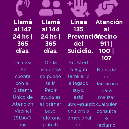
Llamá
Llamá
Línea
Atención
al 147
al 144
135
al
24 hs |
24 hs |
Prevención
Vecino
365
365
del
911 |
días.
días.
Suicidio.
100 |
107
La línea
De la
Si Usted,
147
violencia
o algún
No dude
cuenta
se puede
familiar o
en
con el
salir.
allegado
llamarnos
Sistema
Pedir
suyo,
para
Único de
ayuda es
está
realizar
Atención
el primer
atravesando
cualquier
Vecinal
paso.
una crisis
consulta
(SUAV),
Teléfono
emocional
o
que
gratuito
de
reclamo.