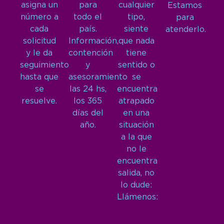
asigna un
para
cualquier
Estamos
número a
todo el
tipo,
para
cada
país.
siente
atenderlo.
solicitud
Información,
que nada
y le da
contención
tiene
seguimiento
y
sentido o
hasta que
asesoramiento
se
se
las 24 hs,
encuentra
resuelve.
los 365
atrapado
días del
en una
año.
situación
a la que
no le
encuentra
salida, no
lo dude:
Llámenos: