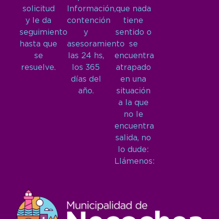
solicitud
Información,
que nada
y le da
contención
tiene
seguimiento
y
sentido o
hasta que
asesoramiento
se
se
las 24 hs,
encuentra
resuelve.
los 365
atrapado
días del
en una
año.
situación
a la que
no le
encuentra
salida, no
lo dude:
Llámenos: