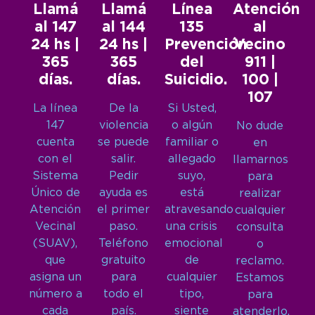
Llamá
Llamá
Línea
Atención
al 147
al 144
135
al
24 hs |
24 hs |
Prevención
Vecino
365
365
del
911 |
días.
días.
Suicidio.
100 |
107
La línea
De la
Si Usted,
147
violencia
o algún
No dude
cuenta
se puede
familiar o
en
con el
salir.
allegado
llamarnos
Sistema
Pedir
suyo,
para
Único de
ayuda es
está
realizar
Atención
el primer
atravesando
cualquier
Vecinal
paso.
una crisis
consulta
(SUAV),
Teléfono
emocional
o
que
gratuito
de
reclamo.
asigna un
para
cualquier
Estamos
número a
todo el
tipo,
para
cada
país.
siente
atenderlo.