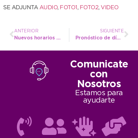
SE ADJUNTA
AUDIO
,
FOTO1
,
FOTO2
,
VIDEO
ANTERIOR
SIGUIENTE
Nuevos horarios para solicitar turnos en el Hospital “Emilio Ferreyra”
Pronóstico de día muy frío y lluvioso
Comunicate
con
Nosotros
Estamos para
ayudarte