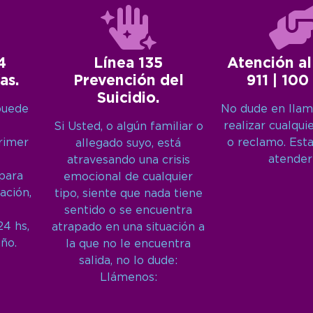
4
Línea 135
Atención al
as.
Prevención del
911 | 100
Suicidio.
puede
No dude en llam
realizar cualqui
Si Usted, o algún familiar o
primer
o reclamo. Est
allegado suyo, está
atender
atravesando una crisis
 para
emocional de cualquier
ación,
tipo, siente que nada tiene
sentido o se encuentra
24 hs,
atrapado en una situación a
año.
la que no le encuentra
salida, no lo dude:
Llámenos: