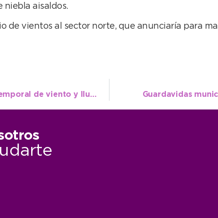
niebla aisaldos.
io de vientos al sector norte, que anunciaría para 
El municipio trabaja a destajo luego del temporal de viento y lluvia
Guardavidas munici
sotros
udarte