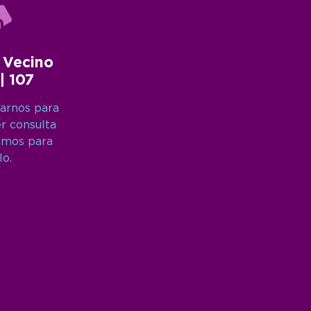
 Vecino
 | 107
arnos para
er consulta
amos para
lo.