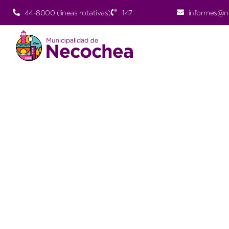
44-8000 (lineas rotativas)
147
informes@n