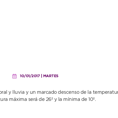
nta siempre llega la cal
10/01/2017 | MARTES
al y lluvia y un marcado descenso de la temperatura
tura máxima será de 26º y la mínima de 10º.