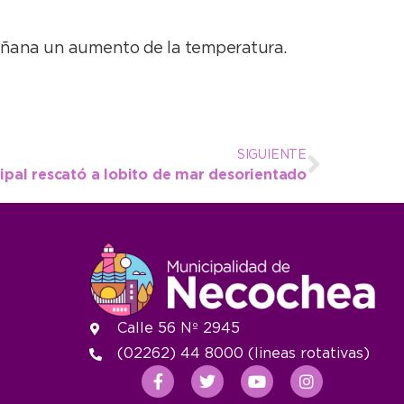
mañana un aumento de la temperatura.
SIGUIENTE
pal rescató a lobito de mar desorientado
Calle 56 Nº 2945
(02262) 44 8000 (lineas rotativas)