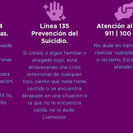
4
Línea 135
Atención al
as.
Prevención del
911 | 100
Suicidio.
puede
No dude en llam
realizar cualqui
Si Usted, o algún familiar o
primer
o reclamo. Est
allegado suyo, está
atender
atravesando una crisis
 para
emocional de cualquier
ación,
tipo, siente que nada tiene
sentido o se encuentra
24 hs,
atrapado en una situación a
año.
la que no le encuentra
salida, no lo dude:
Llámenos: