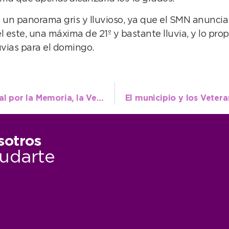
 un panorama gris y lluvioso, ya que el SMN anuncia
 este, una máxima de 21º y bastante lluvia, y lo prop
luvias para el domingo.
Se plantaron 22 árboles por el Día Nacional por la Memoria, la Verdad y la Justicia
sotros
udarte