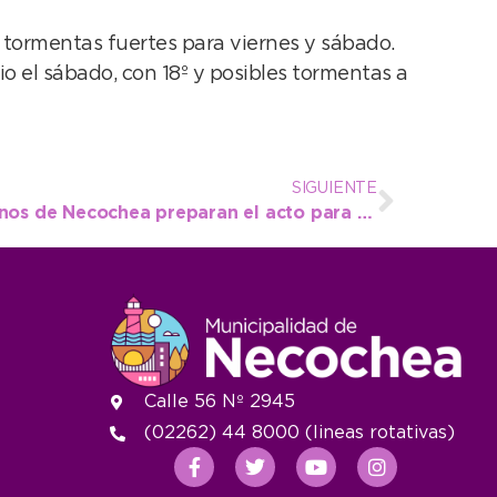
 tormentas fuertes para viernes y sábado.
io el sábado, con 18º y posibles tormentas a
SIGUIENTE
El municipio y los Veteranos de Necochea preparan el acto para el 2 de abril
Calle 56 Nº 2945
(02262) 44 8000 (lineas rotativas)