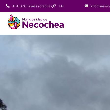
44-8000 (lineas rotativas)
147
informes@n