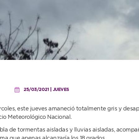
oles ideal asoma un pano
25/03/2021 | JUEVES
ércoles, este jueves amaneció totalmente gris y des
icio Meteorológico Nacional.
abla de tormentas aisladas y lluvias aisladas, acom
ma que apenas alcanzaría los 18 grados.