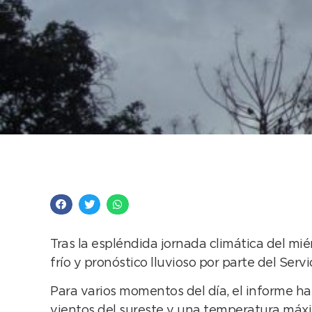
Después de un miérc
Tras la espléndida jornada climática del mi
frío y pronóstico lluvioso por parte del Serv
Para varios momentos del día, el informe h
vientos del sureste y una temperatura máxi