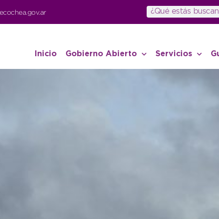
ecochea.gov.ar
Inicio
Gobierno Abierto
Servicios
G