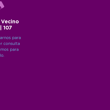
 Vecino
 | 107
arnos para
er consulta
amos para
lo.