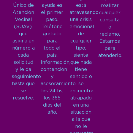
Único de
ayuda es
está
realizar
Atención
el primer
atravesando
cualquier
Vecinal
paso.
una crisis
consulta
(SUAV),
Teléfono
emocional
o
que
gratuito
de
reclamo.
asigna un
para
cualquier
Estamos
número a
todo el
tipo,
para
cada
país.
siente
atenderlo.
solicitud
Información,
que nada
y le da
contención
tiene
seguimiento
y
sentido o
hasta que
asesoramiento
se
se
las 24 hs,
encuentra
resuelve.
los 365
atrapado
días del
en una
año.
situación
a la que
no le