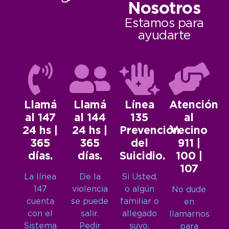
Nosotros
Estamos para
ayudarte
Llamá
Llamá
Línea
Atención
al 147
al 144
135
al
24 hs |
24 hs |
Prevención
Vecino
365
365
del
911 |
días.
días.
Suicidio.
100 |
107
La línea
De la
Si Usted,
147
violencia
o algún
No dude
cuenta
se puede
familiar o
en
con el
salir.
allegado
llamarnos
Sistema
Pedir
suyo,
para